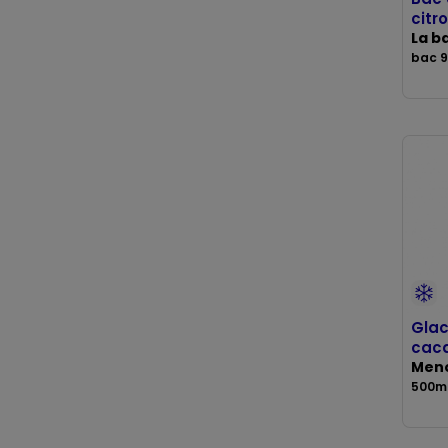
citr
La b
bac 9
Glac
cac
Meno
500ml