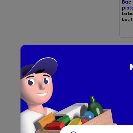
Bac 
pist
La b
bac 1 
Bac 
mira
bac 1 