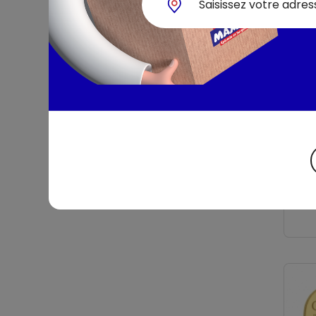
Bac 
La b
bac 1 