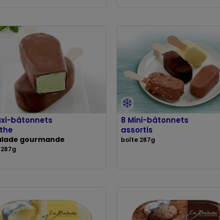
xi-bâtonnets
8 Mini-bâtonnets
the
assortis
alade gourmande
boîte 287g
 287g