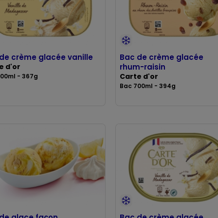
de crème glacée vanille
Bac de crème glacée
e d'or
rhum-raisin
Carte d'or
00ml - 367g
Bac 700ml - 394g
de glace façon
Bac de crème glacée