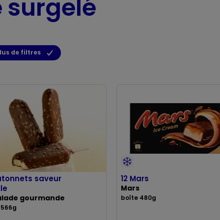
e surgelé
lus de filtres
âtonnets saveur
12 Mars
lle
Mars
alade gourmande
boîte 480g
 566g