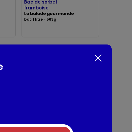
Bac de sorbet
framboise
La balade gourmande
bac 1 litre - 563g
e
Bac de sorbet
pomme
La balade gourmande
bac 1 litre - 563g