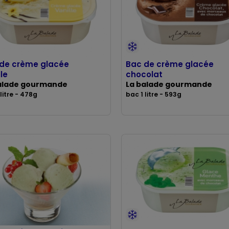
de crème glacée
Bac de crème glacée
lle
chocolat
alade gourmande
La balade gourmande
litre - 478g
bac 1 litre - 593g