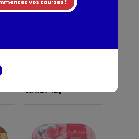
mencez vos courses !
Bac de glace vanille
façon crème brûlée
La balade gourmande
bac 900ml - 495g