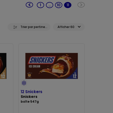
1
…
10
11
(current)
Trier par pertinence
Afficher 60
12 Snickers
Snickers
boîte 547g