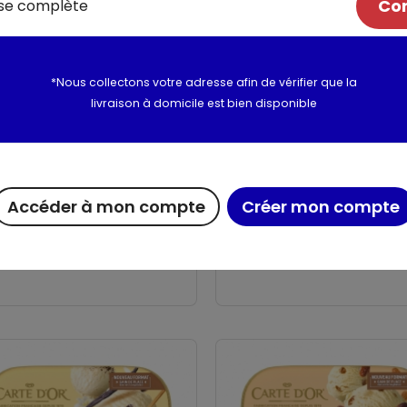
Com
*Nous collectons votre adresse afin de vérifier que la
livraison à domicile est bien disponible
Accéder à mon compte
Créer mon compte
de sorbet cassis
Bac de sorbet poire
alade gourmande
La balade gourmande
litre - 677g
bac 1 litre - 669g