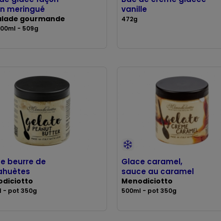
on meringué
vanille
alade gourmande
472g
00ml - 509g
e beurre de
Glace caramel,
ahuètes
sauce au caramel
diciotto
Menodiciotto
 - pot 350g
500ml - pot 350g