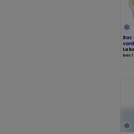
Bac 
vani
La b
bac 1 