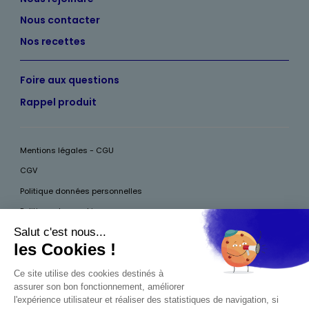
Nous contacter
Nos recettes
Foire aux questions
Rappel produit
Mentions légales - CGU
CGV
Politique données personnelles
Politique des cookies
Accessibilité
Pour votre santé, mangez au moins cinq fruits et légumes par jour, plus
d’infos sur
www.mangerbouger.fr