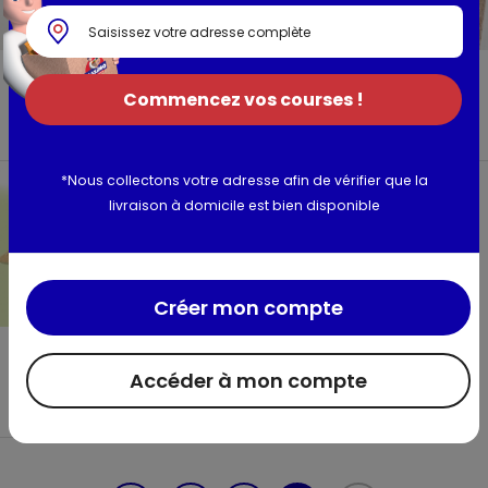
Pâte feuilletée, pur beurre
Pâte brisée, pur beurre
Commencez vos courses !
Biologik
Biologik
sachet 250g
sachet 250g
*Nous collectons votre adresse afin de vérifier que la
livraison à domicile est bien disponible
Créer mon compte
Pâte feuilletée sans gluten
Accéder à mon compte
Biologik
sachet 250g