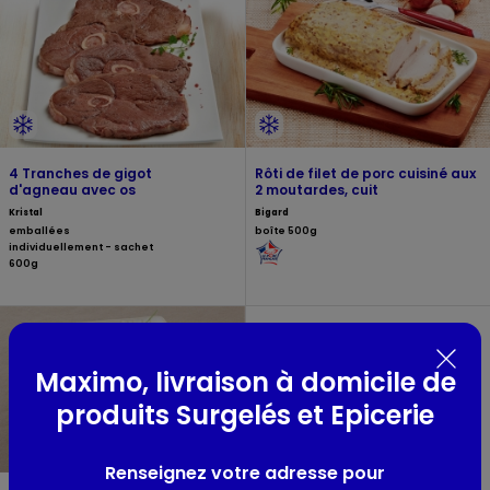
4 Tranches de gigot
Rôti de filet de porc cuisiné aux
d'agneau avec os
2 moutardes, cuit
Kristal
Bigard
emballées
boîte 500g
individuellement - sachet
600g
Maximo, livraison à domicile de
produits Surgelés et Epicerie
Renseignez votre adresse pour