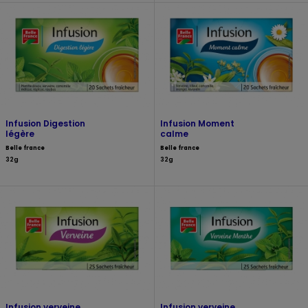
Infusion Digestion
Infusion Moment
légère
calme
Belle france
Belle france
32g
32g
Infusion verveine
Infusion verveine