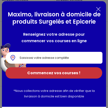
menthe
Belle france
Belle france
33g
Maximo, livraison à domicile de
35g
produits Surgelés et Epicerie
Renseignez votre adresse pour
commencer vos courses en ligne
Infusion tilleul
Infusion Nuit
menthe
tranquille miel citron
Commencez vos courses !
Belle france
Elephant
33g
20 sachets pyramid - 30g
*Nous collectons votre adresse afin de vérifier que la
livraison à domicile est bien disponible