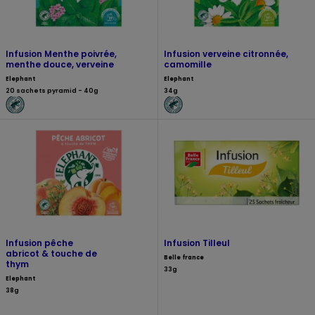
Infusion Menthe poivrée,
Infusion verveine citronnée,
menthe douce, verveine
camomille
Elephant
Elephant
20 sachets pyramid - 40g
34g
Infusion pêche
Infusion Tilleul
abricot & touche de
Belle france
thym
33g
Elephant
38g