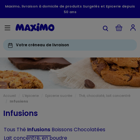
Maximo, livraison à domicile de produits Surgelés et Epicerie depuis
50 ans
Votre créneau de livraison
Accueil
L'épicerie
Epicerie sucrée
Thé, chocolaté, lait concentré
Infusions
Infusions
Tous
Thé
Infusions
Boissons Chocolatées
Lait concentré, en poudre