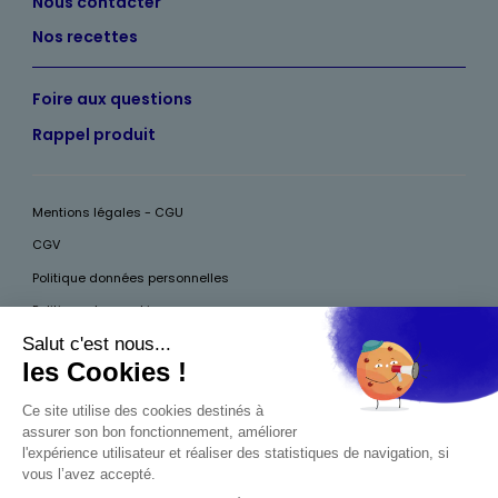
Nous contacter
Nos recettes
Foire aux questions
Rappel produit
Mentions légales - CGU
CGV
Politique données personnelles
Politique des cookies
Accessibilité
Pour votre santé, mangez au moins cinq fruits et légumes par jour, plus
d’infos sur
www.mangerbouger.fr