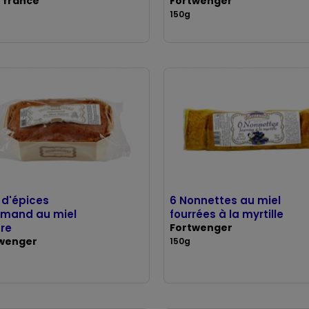
e france
Fortwenger
150g
 d'épices
6 Nonnettes au miel
mand au miel
fourrées à la myrtille
re
Fortwenger
wenger
150g