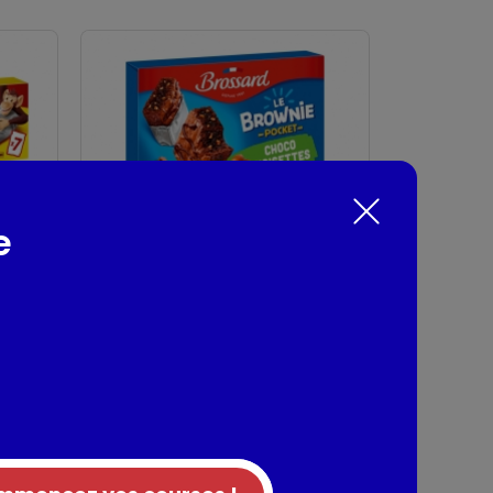
e
8 mini brownies
choco noisettes
Brossard
240g