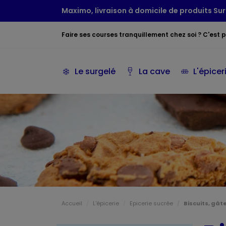
Maximo, livraison à domicile de produits Sur
Faire ses courses tranquillement chez soi ? C'est po
Le surgelé
La cave
L'épicer
Accueil
L'épicerie
Epicerie sucrée
Biscuits, gât