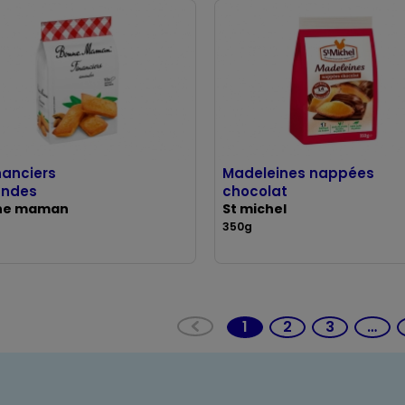
inanciers
Madeleines nappées
ndes
chocolat
ne maman
St michel
350g
1
2
3
…
(current)