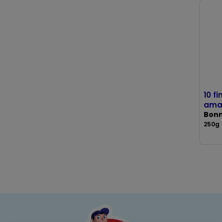
10 f
ama
Bon
250g