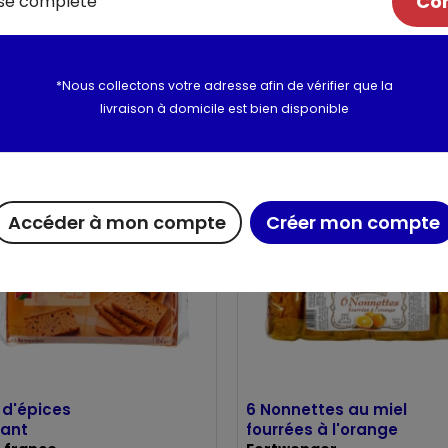
Com
*Nous collectons votre adresse afin de vérifier que la
 aux fruits
Cake au citron
livraison à domicile est bien disponible
anches - 250g
250g
Accéder à mon compte
Créer mon compte
 d'épices
6 Nonnettes au miel
dant
fourrées à l'orange