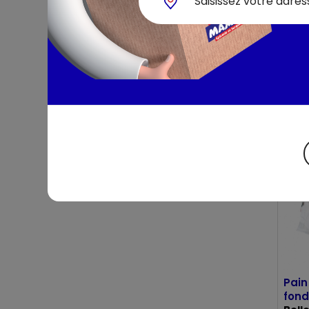
Cake
12 tr
Pain
fon