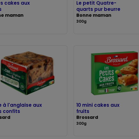
ts cakes aux
Le petit Quatre-
s
quarts pur beurre
ne maman
Bonne maman
300g
 à l'anglaise aux
10 mini cakes aux
s confits
fruits
sard
Brossard
300g