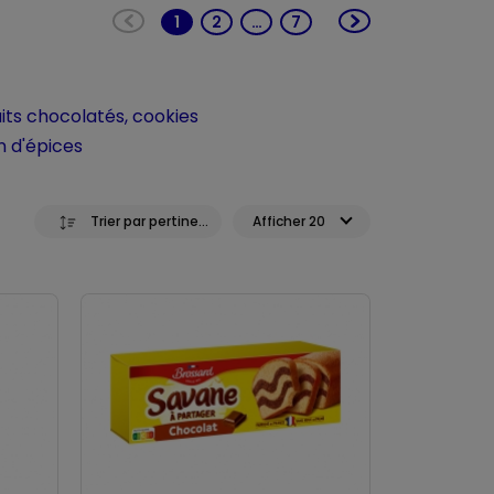
1
2
…
7
(current)
uits chocolatés, cookies
n d'épices
Trier par pertinence
Afficher 20