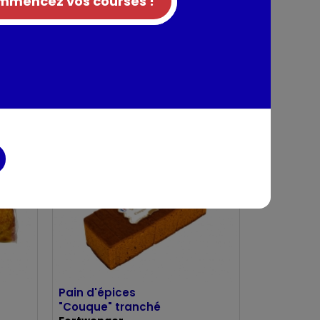
mencez vos courses !
5 Cake & Choc
Milka
175g
Pain d'épices
"Couque" tranché