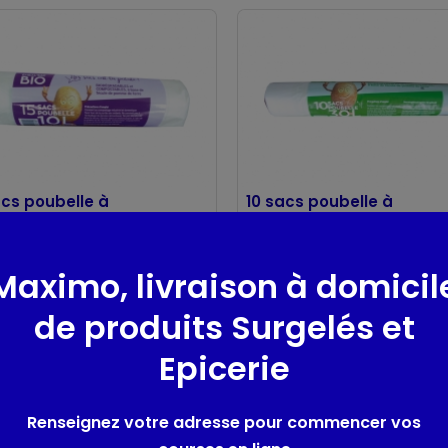
acs poubelle à
10 sacs poubelle à
s coulissants 10L
liens coulissants 30L
l'bio
Embal'bio
40 cm
50 x 65 cm
Maximo, livraison à domicil
de produits Surgelés et
Epicerie
Renseignez votre adresse pour commencer vos