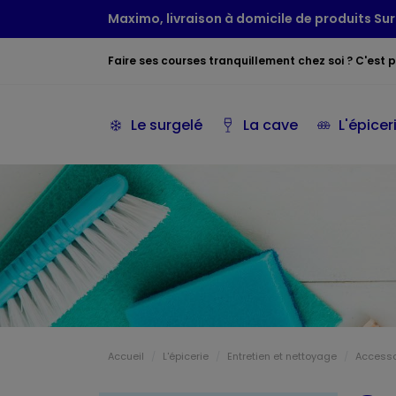
Maximo, livraison à domicile de produits Sur
Faire ses courses tranquillement chez soi ? C'est po
Le surgelé
La cave
L'épicer
Accueil
L'épicerie
Entretien et nettoyage
Access