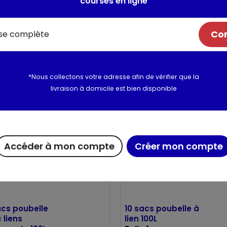
courses en ligne
Com
acs poubelle
20 sacs poubelle à
 liens
lien 30L
issants 30L
Belle france
e france
*Nous collectons votre adresse afin de vérifier que la
livraison à domicile est bien disponible
Accéder à mon compte
Créer mon compte
acs poubelle
10 sacs poubelle à
 liens
lien 100L