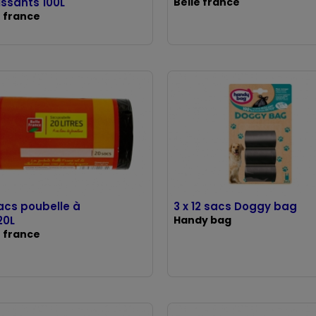
issants 100L
Belle france
e france
acs poubelle à
3 x 12 sacs Doggy bag
20L
Handy bag
e france