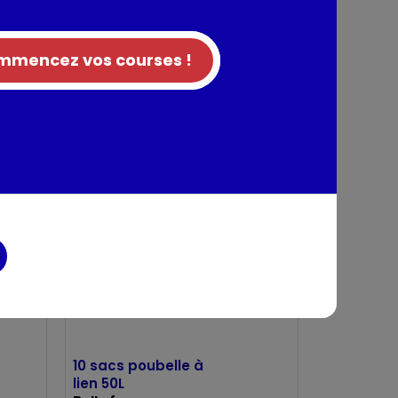
mencez vos courses !
10 sacs poubelle
avec liens
coulissants 50L
Belle france
10 sacs poubelle à
lien 50L