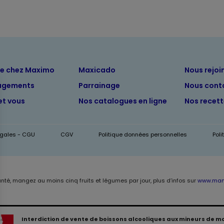
ue chez Maximo
Maxicado
Nous rejoi
agements
Parrainage
Nous cont
et vous
Nos catalogues en ligne
Nos recet
égales - CGU
CGV
Politique données personnelles
Pol
anté, mangez au moins cinq fruits et légumes par jour, plus d’infos sur
www.mang
Interdiction de vente de boissons alcooliques aux mineurs de m