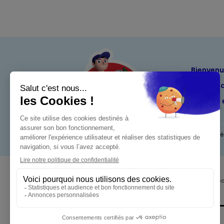
Bienven
Nos eng
Maximo 
Mentions l
Pour votre s