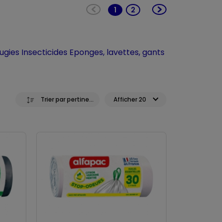
1
2
(current)
ugies
Insecticides
Eponges, lavettes, gants
Trier par pertinence
Afficher 20