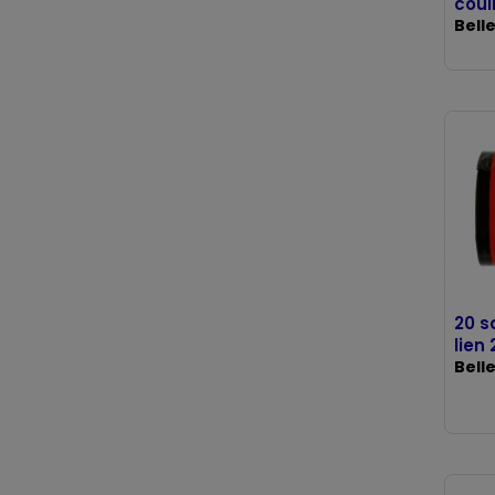
coul
Bell
20 s
lien 
Bell