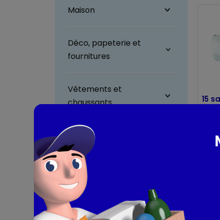
Maison
Déco, papeterie et
fournitures
Vêtements et
15 s
chaussants
lien
Emba
35 x 