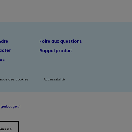
ndre
Foire aux questions
acter
Rappel produit
tes
itique des cookies
Accessibilité
erbouger.fr
oins de