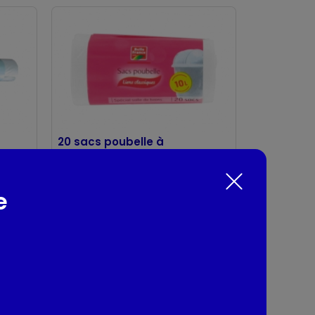
20 sacs poubelle à
lien 10L
Belle france
e