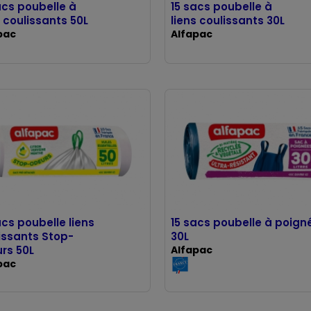
acs poubelle à
15 sacs poubelle à
s coulissants 50L
liens coulissants 30L
pac
Alfapac
acs poubelle liens
15 sacs poubelle à poign
issants Stop-
30L
rs 50L
Alfapac
pac