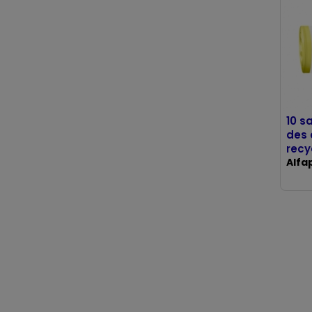
10 s
des
recy
coul
Alfa