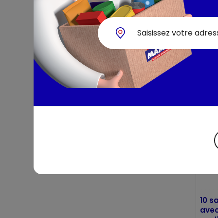
20 s
avec
coul
Bell
10 s
avec