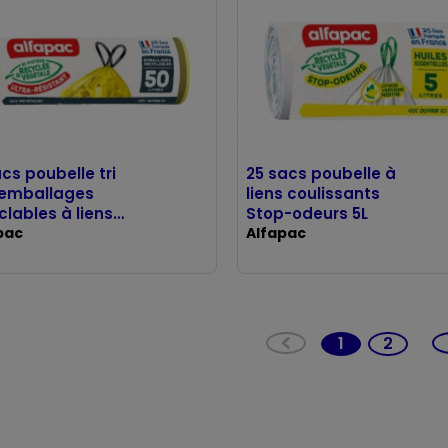
acs poubelle tri
25 sacs poubelle à
 emballages
liens coulissants
clables à liens
Stop-odeurs 5L
issants 50L
pac
Alfapac
1
2
(current)