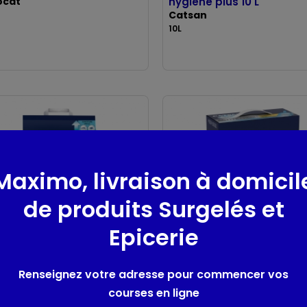
ocat
hygiène plus 10 L
Catsan
10L
Maximo, livraison à domicil
de produits Surgelés et
an litière
Litière minérale
Epicerie
rale -
agglomérante active
omérante plus
fresh
san
Catsan
Renseignez votre adresse pour commencer vos
5L
courses en ligne