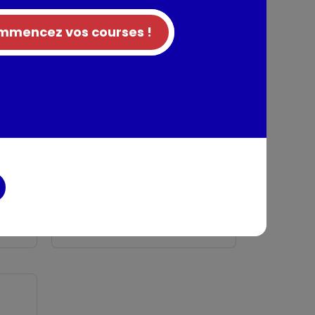
mencez vos courses !
Minérale super
agglomérante
Tranquille
boîte 4,5L