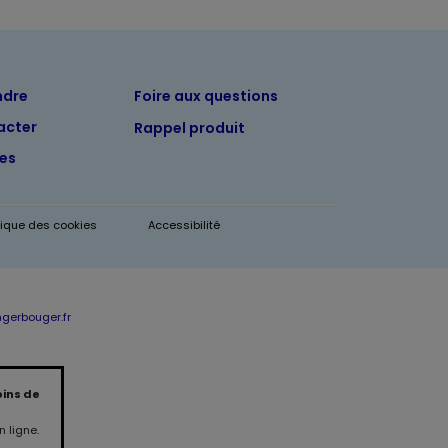
ndre
Foire aux questions
acter
Rappel produit
tes
itique des cookies
Accessibilité
erbouger.fr
oins de
 ligne.