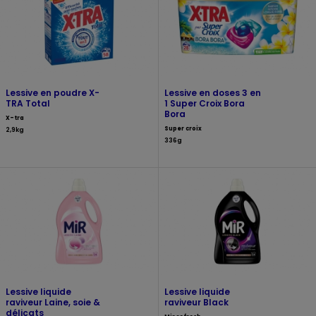
Lessive en poudre X-
Lessive en doses 3 en
TRA Total
1 Super Croix Bora
Bora
X-tra
Super croix
2,9kg
336g
Lessive liquide
Lessive liquide
raviveur Laine, soie &
raviveur Black
délicats