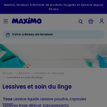
Maximo, livraison à domicile de produits Surgelés et Epicerie depuis
50 ans
Votre créneau de livraison
Accueil
L'épicerie
Entretien et nettoyage
Lessives et soin du linge
Lessives et soin du linge
Tous
Lessive liquide
Lessive poudre, capsules
Lessives linge délicat
Adoussissants