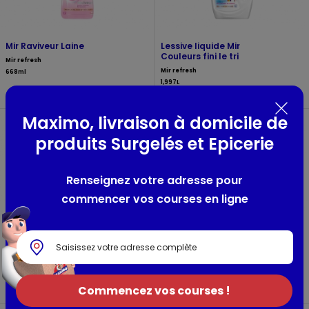
Mir Raviveur Laine
Lessive liquide Mir
Couleurs fini le tri
Mir refresh
Mir refresh
668ml
1,997L
Maximo, livraison à domicile de
produits Surgelés et Epicerie
Renseignez votre adresse pour
commencer vos courses en ligne
Lessive écologique
Lessive en doses Le
Fleur d'oranger
Chat Rosée du matin
4 en 1
Love and green
Le chat
1,5L
413g
Commencez vos courses !