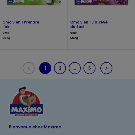
Omo 3 en 1 Prendre
Omo 3 en 1 J'ai rêvé
l'air
du Sud
Omo
Omo
502g
502g
1
2
…
6
(current)
Bienvenue chez Maximo