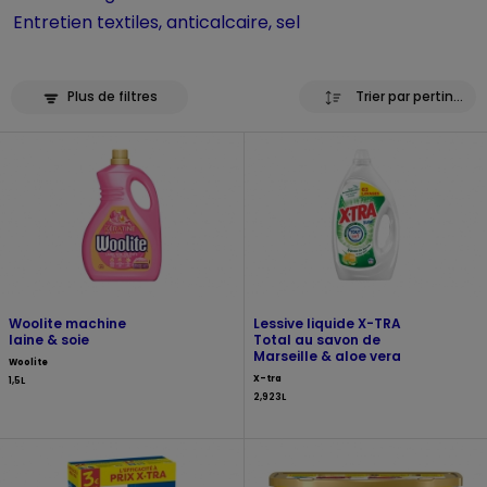
Entretien textiles, anticalcaire, sel
Plus de filtres
Trier par pertinence
Woolite machine
Lessive liquide X-TRA
laine & soie
Total au savon de
Marseille & aloe vera
Woolite
X-tra
1,5L
2,923L