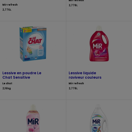
Mir refresh
Mir refresh
2,778L
2,776L
Lessive en poudre Le
Lessive liquide
Chat Sensitive
raviveur couleurs
Le chat
Mir refresh
2,16kg
2,778L