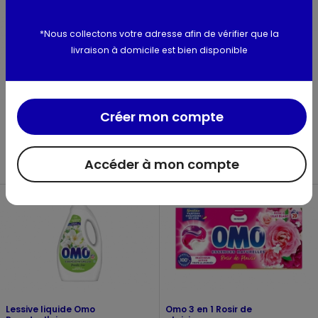
*Nous collectons votre adresse afin de vérifier que la
livraison à domicile est bien disponible
Créer mon compte
Lessive en doses Le
Lessive en doses Le
Chat Sensitive 4 en 1
Chat l'Expert 4 en 1
Le chat
Le chat
380g
413g
Accéder à mon compte
Lessive liquide Omo
Omo 3 en 1 Rosir de