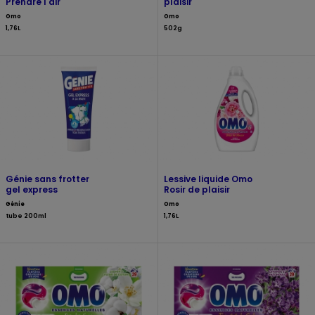
Prendre l'air
plaisir
Omo
Omo
1,76L
502g
Génie sans frotter
Lessive liquide Omo
gel express
Rosir de plaisir
Génie
Omo
tube 200ml
1,76L