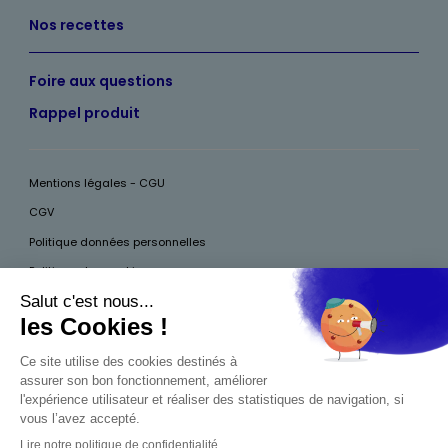
Nos recettes
Foire aux questions
Rappel produit
Mentions légales - CGU
CGV
Politique données personnelles
Politique des cookies
Accessibilité
Pour votre santé, mangez au moins cinq fruits et légumes par jour, plus
d’infos sur
www.mangerbouger.fr