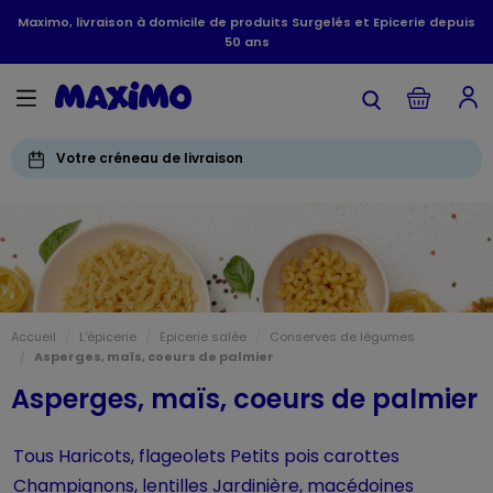
Maximo, livraison à domicile de produits Surgelés et Epicerie depuis
50 ans
Votre créneau de livraison
Accueil
L'épicerie
Epicerie salée
Conserves de légumes
Asperges, maïs, coeurs de palmier
Asperges, maïs, coeurs de palmier
Tous
Haricots, flageolets
Petits pois carottes
Champignons, lentilles
Jardinière, macédoines