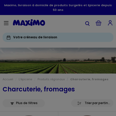
Maximo, livraison à domicile de produits Surgelés et Epicerie depuis
50 ans
Votre créneau de livraison
Accueil
L'épicerie
Produits régionaux
Charcuterie, fromages
Charcuterie, fromages
Plus de filtres
Trier par pertinence