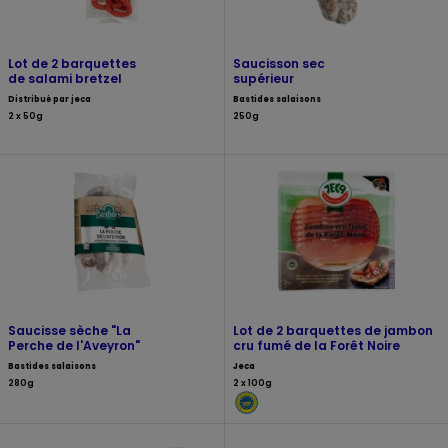
Lot de 2 barquettes
Saucisson sec
de salami bretzel
supérieur
Distribué par jeca
Bastides salaisons
2 x 50g
250g
Saucisse sèche "La
Lot de 2 barquettes de jambon
Perche de l'Aveyron"
cru fumé de la Forêt Noire
Bastides salaisons
Jeca
280g
2 x 100g