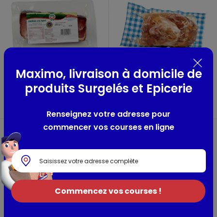
Maximo, livraison à domicile de
Jambon cru fumé de la Forêt
Jarret de porc grillé
Noire
avec couenne
produits Surgelés et Epicerie
Jeca
Jeca
350g
500g
Renseignez votre adresse pour
commencer vos courses en ligne
Commencez vos courses !
Jambon cru fumé de la Forêt
Lot de 2 barquettes
Noire
de poitrine