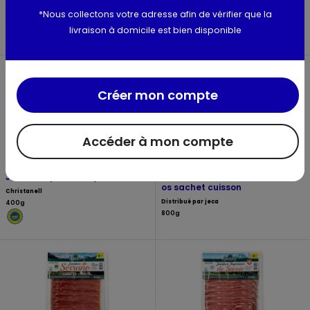
paysanne de la
Jeca
Forêt Noire
*Nous collectons votre adresse afin de vérifier que la
Jeca
1kg
2 x 100g
livraison à domicile est bien disponible
Créer mon compte
Accéder à mon compte
Jambon Speck du Tyrol
Palette fumée sans
os sachet cuisson
Christanell
Distribué par jeca
400g
800g