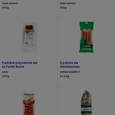
Casa santoni
Casa santoni
350g
350g
Poitrine paysanne de
2 paires de
la Forêt Noire
Gendarmes
Jeca
Schwarzwaldhof
300g
4 x 40g