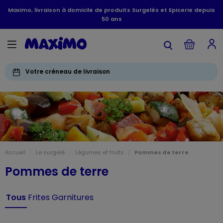
Maximo, livraison à domicile de produits Surgelés et Epicerie depuis
50 ans
Votre créneau de livraison
Accueil
Le surgelé
Légumes et fruits
Pommes de terre
Pommes de terre
Tous
Frites
Garnitures