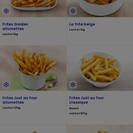
Frites Golden
La frite belge
allumettes
sachet 1kg
sachet 1kg
Frites Just au four
Frites Just au four
allumettes
classique
sachet 1,6kg
Mccain
sachet 810g