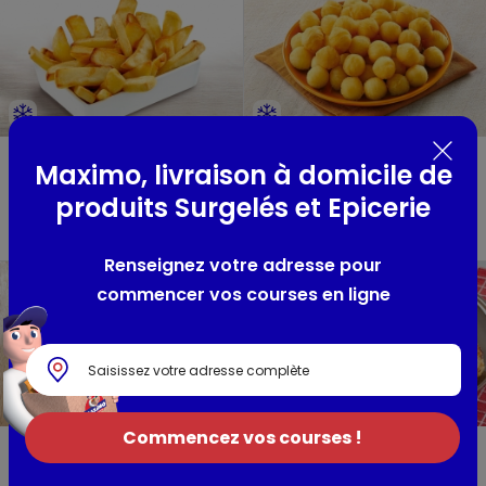
Frites Just au four
Pommes noisettes
Maximo, livraison à domicile de
steakhouse
Mydibel
produits Surgelés et Epicerie
Mccain
sachet 1kg
sachet 810g
Renseignez votre adresse pour
commencer vos courses en ligne
Commencez vos courses !
10 Galettes de
4 Galettes de
pommes de terre
pommes de terre
alsaciennes
façon Anna