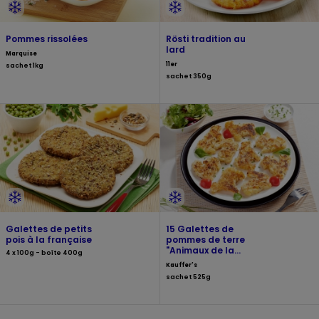
Pommes rissolées
Rösti tradition au
lard
Marquise
11er
sachet 1kg
sachet 350g
Galettes de petits
15 Galettes de
pois à la française
pommes de terre
"Animaux de la
4 x 100g - boîte 400g
ferme"
Kauffer's
sachet 525g