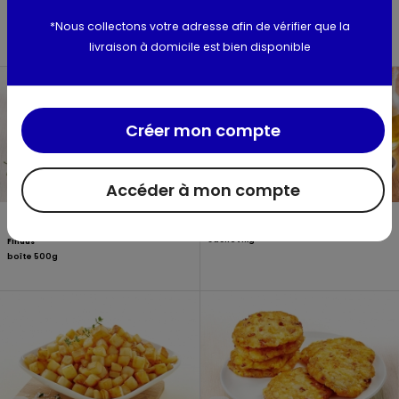
Kauffer's
Cité marine
*Nous collectons votre adresse afin de vérifier que la
sachet 670g
4 x 100g - 400g
livraison à domicile est bien disponible
Créer mon compte
Accéder à mon compte
Pommes noisettes
Pommes sautées
sachet 1kg
Findus
boîte 500g