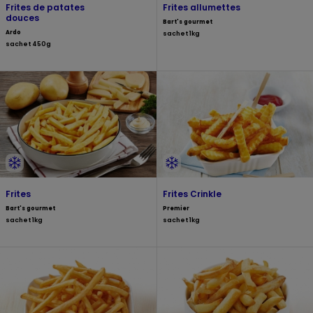
Frites de patates
Frites allumettes
douces
Bart's gourmet
Ardo
sachet 1kg
sachet 450g
Frites
Frites Crinkle
Bart's gourmet
Premier
sachet 1kg
sachet 1kg