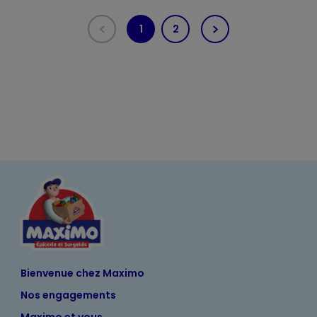
1
2
(current)
Bienvenue chez Maximo
Nos engagements
Maximo et vous