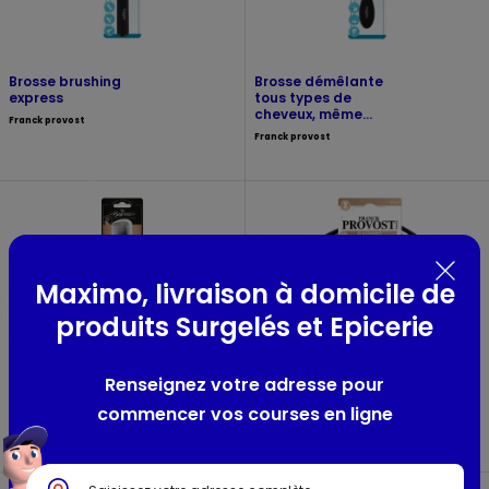
Brosse brushing
Brosse démêlante
express
tous types de
cheveux, même
Franck provost
mouillés
Franck provost
Maximo, livraison à domicile de
produits Surgelés et Epicerie
Peigne effileur
40 élastiques pour
Renseignez votre adresse pour
cheveux
Franck provost the
commencer vos courses en ligne
Franck provost
barb'xpert
Coloris noir