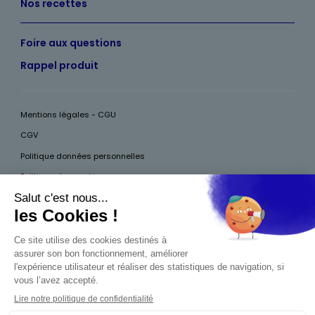
Nos recettes
Foire aux questions
Rappel produit
Mentions légales - CGU
CGV
Politique données personnelles
Politique des cookies
Accessibilité
Pour votre santé, mangez au moins cinq fruits et légumes par jour, plus
d’infos sur
www.mangerbouger.fr
Interdiction de vente de boissons alcooliques