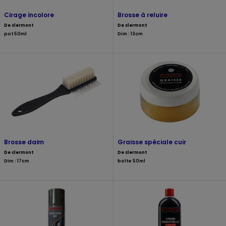
Cirage incolore
Brosse à reluire
De clermont
De clermont
pot 50ml
Dim : 13cm
Brosse daim
Graisse spéciale cuir
De clermont
De clermont
Dim : 17cm
boîte 50ml