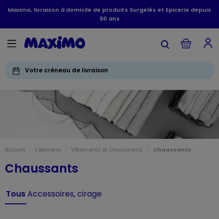
Maximo, livraison à domicile de produits Surgelés et Epicerie depuis
50 ans
Votre créneau de livraison
Accueil
L'épicerie
Vêtements et chaussants
Chaussants
Chaussants
Tous
Accessoires, cirage