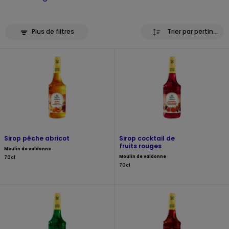
Plus de filtres
Trier par pertinence
Sirop pêche abricot
Sirop cocktail de
fruits rouges
Moulin de valdonne
Moulin de valdonne
70cl
70cl