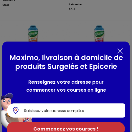
Teisseire
Teisseire
60cl
60cl
Maximo, livraison à domicile de
produits Surgelés et Epicerie
Teisseire tropical 0%
Teisseire grenadine
de sucre
0% de sucre
Renseignez votre adresse pour
Teisseire
Teisseire
60cl
60cl
commencer vos courses en ligne
Commencez vos courses !