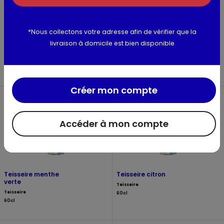
*Nous collectons votre adresse afin de vérifier que la
Teisseire fraise 0%
Teisseire framboise,
de sucre
cranberry 0% de
livraison à domicile est bien disponible
sucre
Teisseire
Teisseire
60cl
60cl
Créer mon compte
Accéder à mon compte
Teisseire menthe
Teisseire citron
verte
Teisseire
Teisseire
60cl
60cl