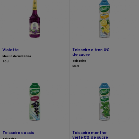
Violette
Teisseire citron 0%
de sucre
Moulin de valdonne
Teisseire
70cl
60cl
Teisseire cassis
Teisseire menthe
verte 0% de sucre