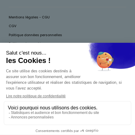
Mentions légales - CGU
CGV
Politique données personnelles
Politique des cookies
Accessibilité
Pour votre santé, mangez au moins cinq fruits et légumes par jour, plus
d’infos sur
www.mangerbouger.fr
Interdiction de vente de boissons alcooliques
aux mineurs de moins de 18 ans
La preuve de majorité de l'acheteur est exigée au
moment de la vente en ligne. CODE DE LA SANTÉ
PUBLIQUE, ART.L.3342-1 ET L.3353-3