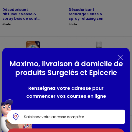
Désodorisant
Désodorisant
diffuseur Sense &
recharge Sense &
spray bois de santal
spray relaxing zen
et jasmin
Glade
Glade
Maximo, livraison à domicile de
produits Surgelés et Epicerie
Renseignez votre adresse pour
Désodorisant
Assainissant
recharge Sense &
d'intérieur
commencer vos courses en ligne
spray bois de santal
Aera nature
et jasmin
Glade
spray 125ml