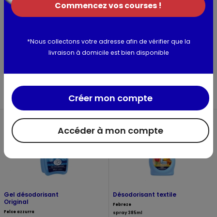
Commencez vos courses !
*Nous collectons votre adresse afin de vérifier que la
livraison à domicile est bien disponible
Brume Détente &
Mèche active
sommeil
lavande et
camomille Air Wick
Aera nature
375 ml
Air wick
spray 125ml
375ml
Créer mon compte
Accéder à mon compte
Gel désodorisant
Désodorisant textile
Original
Febreze
Felce azzurra
spray 385ml