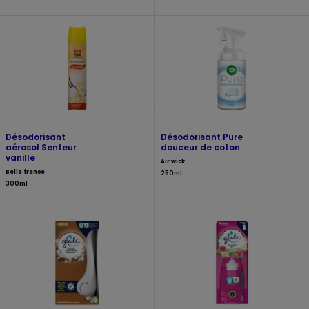
Désodorisant
Désodorisant Pure
aérosol Senteur
douceur de coton
vanille
Air wick
Belle france
250ml
300ml