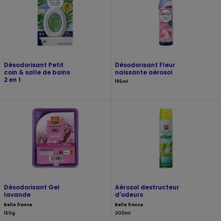
Désodorisant Petit
Désodorisant Fleur
coin & salle de bains
naissante aérosol
2 en 1
185ml
Désodorisant Gel
Aérosol destructeur
lavande
d'odeurs
Belle france
Belle france
150g
300ml