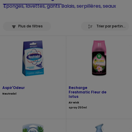
Eponges, lavettes, gants
Balais, serpillères, seaux
Plus de filtres
Trier par pertinence
Aspir'Odeur
Recharge
Freshmatic Fleur de
Neutradol
lotus
Air wick
spray 250ml