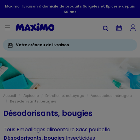
Maximo, livraison à domicile de produits Surgelés et Epicerie depuis
50 ans
Votre créneau de livraison
Accueil
L'épicerie
Entretien et nettoyage
Accessoires ménagers
Désodorisants, bougies
Désodorisants, bougies
Tous
Emballages alimentaire
Sacs poubelle
Désodorisants, bougies
Insecticides