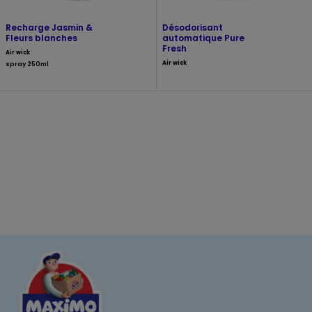
Recharge Jasmin &
Désodorisant
Fleurs blanches
automatique Pure
Fresh
Air wick
Air wick
spray 250ml