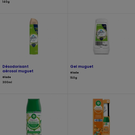
140g
Désodorisant
Gel muguet
aérosol muguet
Glade
Glade
150g
300ml