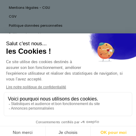
Mentions légales - CGU
CGV
Politique données personnelles
Politique des cookies
Accessibilité
Pour votre santé, mangez au moins cinq fruits et légumes par jour, plus
d’infos sur
www.mangerbouger.fr
Interdiction de vente de boissons alcooliques
aux mineurs de moins de 18 ans
La preuve de majorité de l'acheteur est exigée au
moment de la vente en ligne. CODE DE LA SANTÉ
PUBLIQUE, ART.L.3342-1 ET L.3353-3