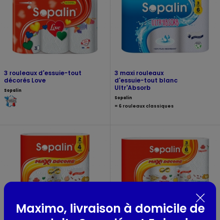
3 rouleaux d'essuie-tout
3 maxi rouleaux
décorés Love
d'essuie-tout blanc
Ultr'Absorb
Sopalin
Sopalin
= 6 rouleaux classiques
Maximo, livraison à domicile de
2 maxi rouleaux
3 maxi rouleaux d'essuie-tout
d'essuie-tout décoré
décoré