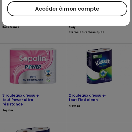
Accéder à mon compte
3 rouleaux d'essuie-
Essuie-tout 4
tout décoré
rouleaux XXL décorés
Belle france
Okay
= 6 rouleaux classiques
3 rouleaux d'essuie
2 rouleaux d'essuie-
tout Power ultra
tout Flexi clean
résistance
Kleenex
Sopalin