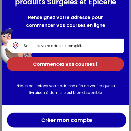
produits Surgelés et Epicerie
Sopalin
Sopalin
= 4 rouleaux classiques
= 6 rouleaux classiques
Renseignez votre adresse pour
commencer vos courses en ligne
Commencez vos courses !
2 maxi rouleaux
4 rouleaux d'essuie-
d'essuie-tout
tout blanc
Grazie
Belle france
*Nous collectons votre adresse afin de vérifier que la
livraison à domicile est bien disponible
Créer mon compte