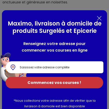
onctueuse et généreuse en noisettes.
Composition / Ingrédients / Allergènes
Maximo, livraison à domicile de
Ingrédients : Sucre, NOISETTES 20%, huiles végétales
produits Surgelés et Epicerie
(tournesol, colza), LAIT écrémé en poudre, cacao maigre
en poudre 5,5%, beurre de cacao, émulsifiant: lécithine de
tournesol, extrait de vanille. Peut contenir d'autres FRUITS A
Renseignez votre adresse pour
COQUE.
commencer vos courses en ligne
Allergènes :
NOISETTES, LAIT.
Utilisation et conservation
Commencez vos courses !
Valeurs nutritionnelles
*Nous collectons votre adresse afin de vérifier que la
Informations complémentaires
livraison à domicile est bien disponible