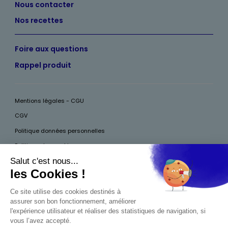
Nous contacter
Nos recettes
Foire aux questions
Rappel produit
Mentions légales - CGU
CGV
Politique données personnelles
Politique des cookies
Accessibilité
Pour votre santé, mangez au moins cinq fruits et légumes par jour, plus
d’infos sur
www.mangerbouger.fr