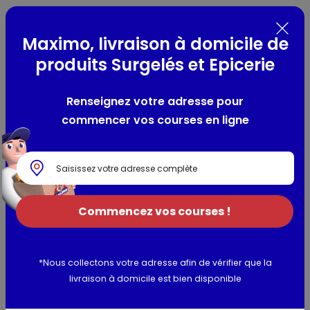
Présentation
Maximo, livraison à domicile de
à l'huile d'olive
produits Surgelés et Epicerie
Composition / Ingrédients / Allergènes
Renseignez votre adresse pour
Tomates cubes (70%), pulpe de tomates (23,3%), eau, huile
commencer vos courses en ligne
extra-vierge d'olive (1,1%), sel, ail.
Utilisation et conservation
Valeurs nutritionnelles
Commencez vos courses !
Informations complémentaires
*Nous collectons votre adresse afin de vérifier que la
livraison à domicile est bien disponible