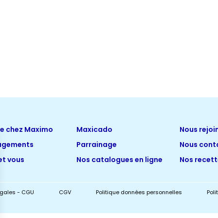
ue chez Maximo
Maxicado
Nous rejoi
agements
Parrainage
Nous cont
et vous
Nos catalogues en ligne
Nos recet
égales - CGU
CGV
Politique données personnelles
Pol