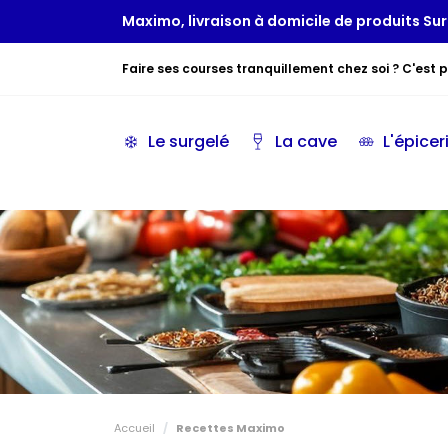
Maximo, livraison à domicile de produits Sur
Faire ses courses tranquillement chez soi ? C'est po
Le surgelé
La cave
L'épicer
Accueil
Recettes Maximo