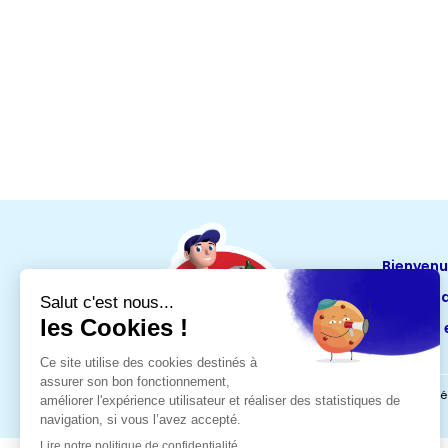
Bienven
Nos eng
Maximo 
Mentions l