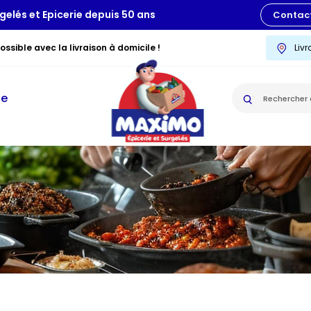
gelés et Epicerie depuis 50 ans
Contac
ssible avec la livraison à domicile !
Liv
ie