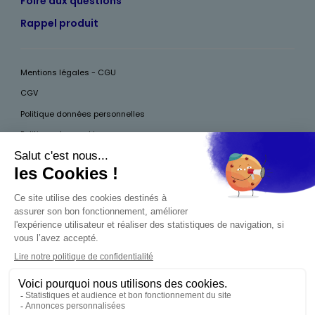
Foire aux questions
Rappel produit
Mentions légales - CGU
CGV
Politique données personnelles
Politique des cookies
Accessibilité
Pour votre santé, mangez au moins cinq fruits et légumes par jour, plus
d’infos sur
www.mangerbouger.fr
Interdiction de vente de boissons alcooliques
aux mineurs de moins de 18 ans
La preuve de majorité de l'acheteur est exigée au
moment de la vente en ligne. CODE DE LA SANTÉ