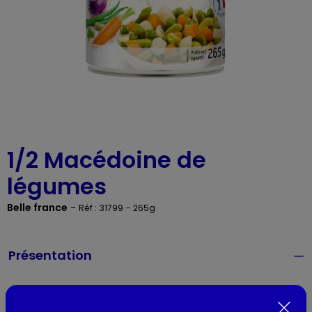
1/2 Macédoine de
légumes
Belle france
-
Réf : 31799
- 265g
Présentation
Lieu de provenance :
FRANCE