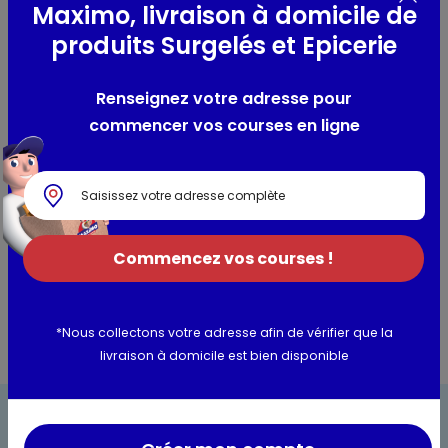
Maximo, livraison à domicile de
Composition / Ingrédients / Allergènes
produits Surgelés et Epicerie
légumes (carottes, navets, haricots verts, petits pois,
Renseignez votre adresse pour
flageolets), eau, sel
commencer vos courses en ligne
Utilisation et conservation
Valeurs nutritionnelles
Informations complémentaires
Commencez vos courses !
*Nous collectons votre adresse afin de vérifier que la
livraison à domicile est bien disponible