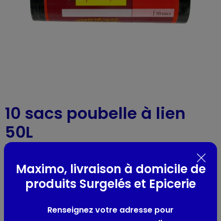
10 sacs poubelle à lien
50L
Belle france
-
Réf : 28853
Maximo, livraison à domicile de
Présentation
produits Surgelés et Epicerie
SACS POUBELLE 50L
Renseignez votre adresse pour