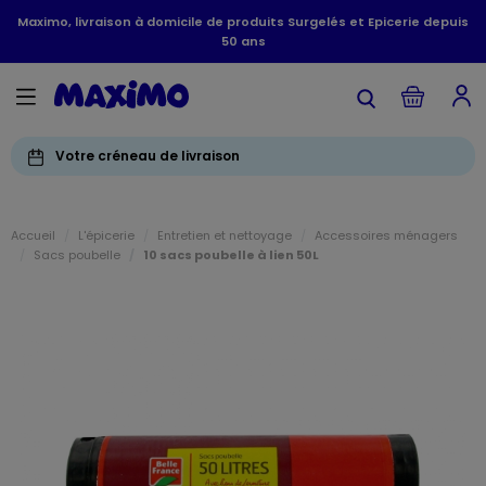
Maximo, livraison à domicile de produits Surgelés et Epicerie depuis
50 ans
Votre créneau de livraison
Accueil
L'épicerie
Entretien et nettoyage
Accessoires ménagers
Sacs poubelle
10 sacs poubelle à lien 50L