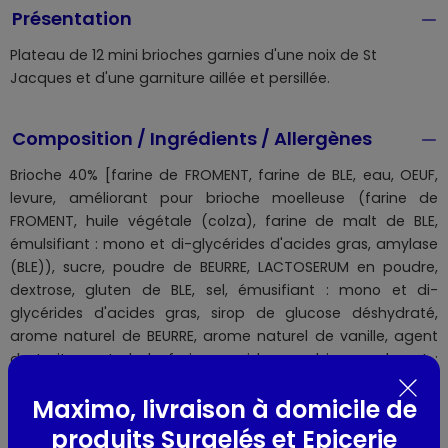
Présentation
Plateau de 12 mini brioches garnies d'une noix de St
Jacques et d'une garniture aillée et persillée.
Composition / Ingrédients / Allergènes
Brioche 40% [farine de FROMENT, farine de BLE, eau, OEUF,
levure, améliorant pour brioche moelleuse (farine de
FROMENT, huile végétale (colza), farine de malt de BLE,
émulsifiant : mono et di-glycérides d'acides gras, amylase
(BLE)), sucre, poudre de BEURRE, LACTOSERUM en poudre,
dextrose, gluten de BLE, sel, émusifiant : mono et di-
glycérides d'acides gras, sirop de glucose déshydraté,
arome naturel de BEURRE, arome naturel de vanille, agent
de traitement de la farine : acide ascorbique, colorant :
caroténoides, amylase, xylanase], BEURRE 20%, NOIX ST
Maximo, livraison à domicile de
JACQUES 14% [NOIX DE ST JACQUES sans corail certifiée MSC
(Zygochlamys patagonica, origine Argentine, péchée en
produits Surgelés et Epicerie