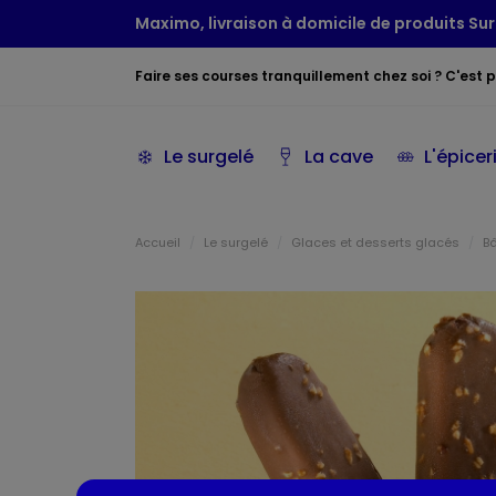
Maximo, livraison à domicile de produits Sur
Faire ses courses tranquillement chez soi ? C'est po
Le surgelé
La cave
L'épicer
Accueil
Le surgelé
Glaces et desserts glacés
B