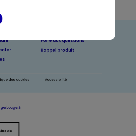
ndre
Foire aux questions
acter
Rappel produit
tes
itique des cookies
Accessibilité
erbouger.fr
oins de