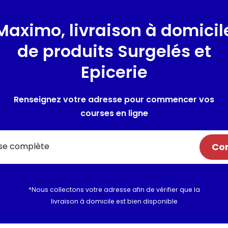
Présentation
Maximo, livraison à domicil
glace chocolat, enrobage ave
de produits Surgelés et
Composition / Ingrédie
Epicerie
Eau, graisse végétale (noix d
(sucre, cacao), lactose (LAIT) 
Renseignez votre adresse pour commencer vos
de glucose, cacao maigre en 
courses en ligne
émulsifiants : E471 et lécithi
de graines de caroube, arôme
Peut contenir des traces d'aut
Com
Utilisation et conserva
*Nous collectons votre adresse afin de vérifier que la
Valeurs nutritionnelles
livraison à domicile est bien disponible