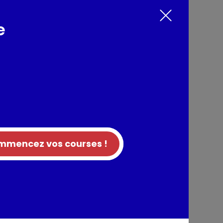
e
c noisettes hachées grillées
nts / Allergènes
e coco), sucre, chocolat en poudre (8,6%)
et protéines de LAIT, NOISETTES (3,2%), sirop
poudre (1,0%), lactosérum en poudre (LAIT),
ne (SOJA), stabilisants : gomme guar et farine
s.
res fruits à coque.
mencez vos courses !
tion