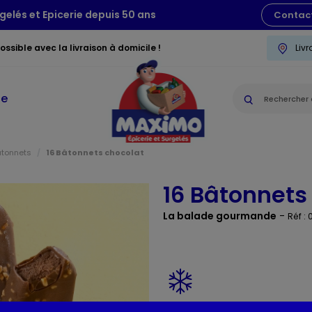
gelés et Epicerie depuis 50 ans
Contac
ssible avec la livraison à domicile !
Liv
ie
âtonnets
16 Bâtonnets chocolat
16 Bâtonnets
La balade gourmande
-
Réf :