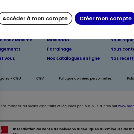
Accéder à mon compte
Créer mon compte
ue chez Maximo
Maxicado
Nous rejoi
agements
Parrainage
Nous cont
et vous
Nos catalogues en ligne
Nos recet
égales - CGU
CGV
Politique données personnelles
Pol
anté, mangez au moins cinq fruits et légumes par jour, plus d’infos sur
www.mang
Interdiction de vente de boissons alcooliques aux mineurs de m