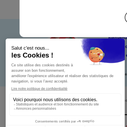
Bienven
Nos eng
Maximo 
Mentions l
Pour votre s