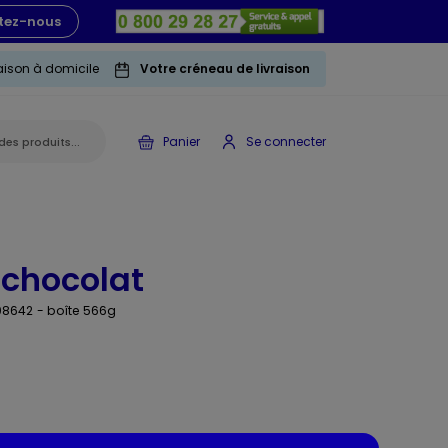
tez-nous
raison à domicile
Votre créneau de livraison
Panier
Se connecter
 chocolat
 08642
- boîte 566g