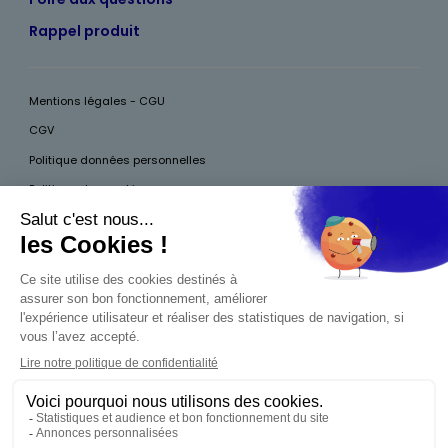
Rappel produit
Mentions légales - CGU
CGV
Politique données personnelles
Politique des cookies
Accessibilité
Pour votre santé, mangez au moins cinq fruits et légumes par jour, plus
d’infos sur
www.mangerbouger.fr
Interdiction de vente de boissons alcooliques
aux mineurs de moins de 18 ans
La preuve de majorité de l'acheteur est exigée au
moment de la vente en ligne. CODE DE LA SANTÉ