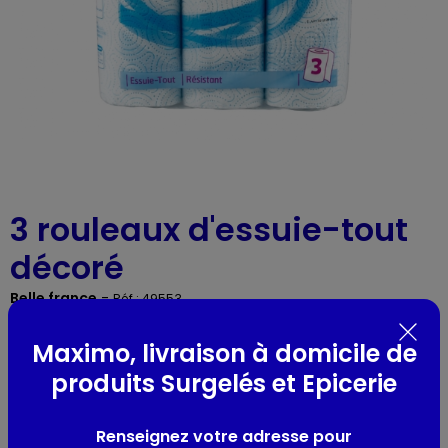
3 rouleaux d'essuie-tout
décoré
Belle france
-
Réf : 49553
Maximo, livraison à domicile de
Présentation
produits Surgelés et Epicerie
Essuie-tout ménager 3 Rouleaux de 2 plis Blanc décoré Bleu
BF 3 x 45 Feuilles - 100% Pure ouate de cellulose
Renseignez votre adresse pour