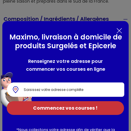
pleine saison et préparés dans le Sud de la France.
Composition / Ingrédients / Allergènes
Pêches et poires en cubes (avec leur jus d'origine naturelle
Maximo, livraison à domicile de
2%*), segments d'ananas, raisins, eau, sucre, acidifiant :
acide citrique, arôme naturel.
produits Surgelés et Epicerie
*Sur une base de 100% de pêches et poires.
Renseignez votre adresse pour
Utilisation et conservation
commencer vos courses en ligne
Valeurs nutritionnelles
Informations complémentaires
Commencez vos courses !
*Nous collectons votre adresse afin de vérifier que la