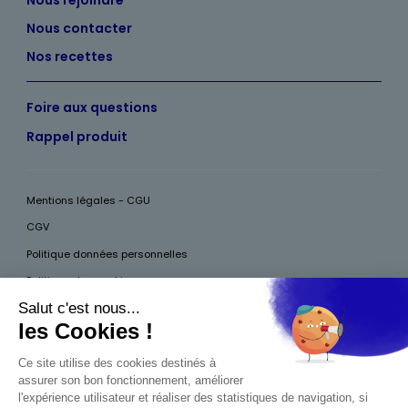
Nous contacter
Nos recettes
Foire aux questions
Rappel produit
Mentions légales - CGU
CGV
Politique données personnelles
Politique des cookies
Accessibilité
Pour votre santé, mangez au moins cinq fruits et légumes par jour, plus
d’infos sur
www.mangerbouger.fr