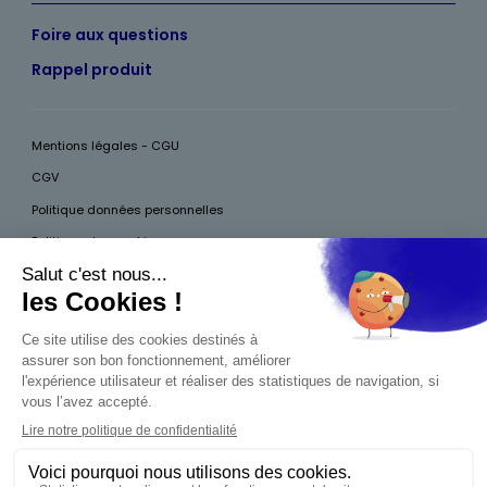
Foire aux questions
Rappel produit
Mentions légales - CGU
CGV
Politique données personnelles
Politique des cookies
Accessibilité
Pour votre santé, mangez au moins cinq fruits et légumes par jour, plus
d’infos sur
www.mangerbouger.fr
Interdiction de vente de boissons alcooliques
aux mineurs de moins de 18 ans