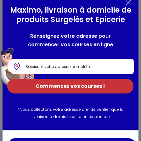
avec soin pour vous apporter le meilleur au quotidien.
Maximo, livraison à domicile de
produits Surgelés et Epicerie
Composition / Ingrédients / Allergènes
Ingrédients : Légumes en proportion variable (Petits pois
Renseignez votre adresse pour
doux, carottes), eau, sel.
commencer vos courses en ligne
Utilisation et conservation
Valeurs nutritionnelles
Commencez vos courses !
Informations complémentaires
*Nous collectons votre adresse afin de vérifier que la
livraison à domicile est bien disponible