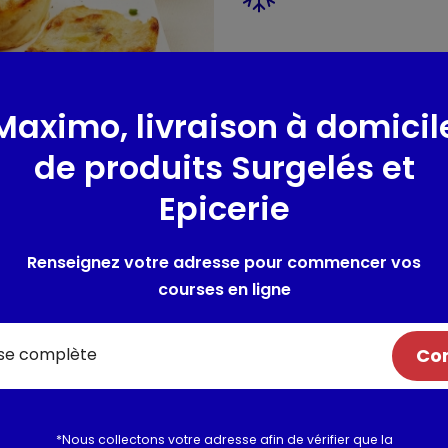
Présentation
Préparation à base de pommes
Maximo, livraison à domicil
4 parts
de produits Surgelés et
Epicerie
Composition / Ingrédie
Ingrédients : Pommes de terr
Renseignez votre adresse pour commencer vos
15%, eau, MUNSTER AOP 9%, fé
courses en ligne
BEURRE concentré, sel, blanc d
épaississants: E412-E415, épice
soja.
Com
Allergènes :
Lait, oeuf
Utilisation et conserva
*Nous collectons votre adresse afin de vérifier que la