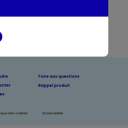
entaires
ndre
Foire aux questions
acter
Rappel produit
tes
itique des cookies
Accessibilité