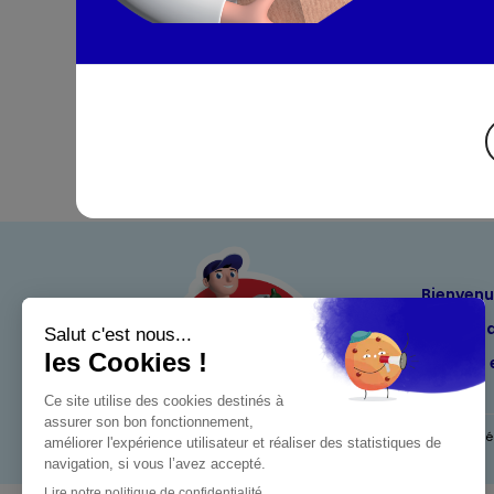
Bienven
Nos eng
Maximo 
Mentions l