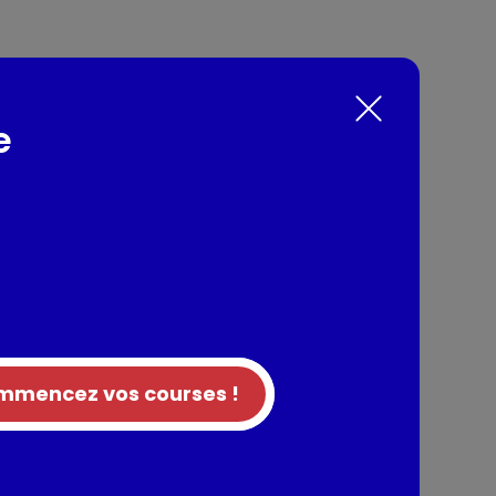
 de terre, crème et Munster, cuit, surgelée
e
nts / Allergènes
e précuites 53% (pommes de terre, sel), CRÈME
cule de pomme de terre, échalote, oignon,
'OEUF en poudre, ail déshydraté,
. Traces possibles de céleri, gluten, poissons,
mencez vos courses !
tion