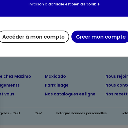
livraison à domicile est bien disponible
Valeurs nutritionnelles
Informations complém
Accéder à mon compte
Créer mon compte
ue chez Maximo
Maxicado
Nous rejoi
agements
Parrainage
Nous cont
et vous
Nos catalogues en ligne
Nos recet
égales - CGU
CGV
Politique données personnelles
Pol