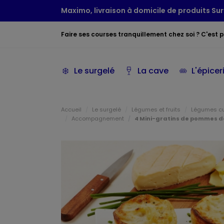
Maximo, livraison à domicile de produits Sur
Faire ses courses tranquillement chez soi ? C'est po
Le surgelé
La cave
L'épicer
Accueil
Le surgelé
Légumes et fruits
Légumes c
Accompagnement
4 Mini-gratins de pommes d