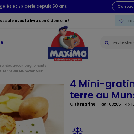
gelés et Epicerie depuis 50 ans
Contac
ssible avec la livraison à domicile !
Liv
ie
uisinés, accompagnements
e terre au Munster AOP
4 Mini-grat
terre au Mun
Cité marine
-
Réf : 63265
- 4 x 