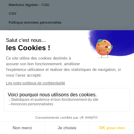
Mentions légales - CGU
CGV
Politique données personnelles
Politique des cookies
Accessibilité
Pour votre santé, mangez au moins cinq fruits et légumes par jour, plus
d’infos sur
www.mangerbouger.fr
Interdiction de vente de boissons alcooliques
aux mineurs de moins de 18 ans
La preuve de majorité de l'acheteur est exigée au
moment de la vente en ligne. CODE DE LA SANTÉ
PUBLIQUE, ART.L.3342-1 ET L.3353-3
0,00 €
Produit indisponible