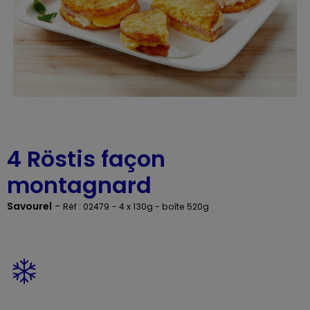
4 Röstis façon
montagnard
Savourel
-
Réf : 02479
- 4 x 130g - boîte 520g