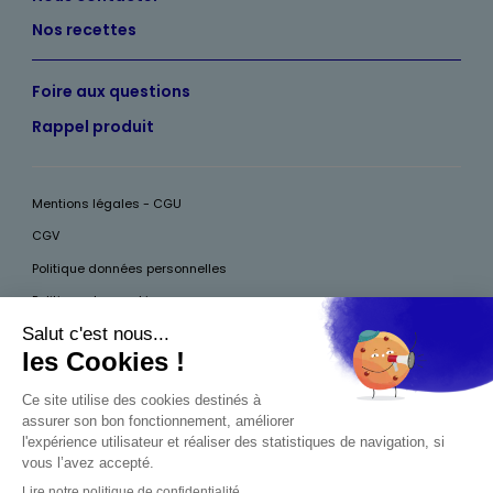
Nos recettes
Foire aux questions
Rappel produit
Mentions légales - CGU
CGV
Politique données personnelles
Politique des cookies
Accessibilité
Pour votre santé, mangez au moins cinq fruits et légumes par jour, plus
d’infos sur
www.mangerbouger.fr