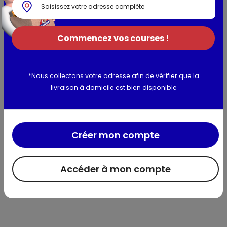
protéines de LAIT, sel, farine de BLE, dextrose, amidon de
maïs, arômes naturels, CREME en poudre, épaississant :
gomme de xanthane, gélifiant : algue eucheuma
transformée. huile végétale présente : voir la lettre au
Commencez vos courses !
niveau du pavé datage. Fabriqué dans un atelier utilisant
du soja
*Nous collectons votre adresse afin de vérifier que la
livraison à domicile est bien disponible
Allergènes :
céréales contenant du gluten, lait
Utilisation et conservation
Créer mon compte
Valeurs nutritionnelles
Accéder à mon compte
Informations complémentaires