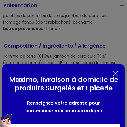
Présentation
galettes de pommes de terre, jambon de porc cuit,
fromage fondu (dont reblochon), béchamel
Lieu de provenance :
france
Composition / Ingrédients / Allergènes
Pomme de terre (61.6%), jambon de porc cuit (15%)
(jambon de porc (origine : UE), eau, sel, sirop de glucose,
gélifiant : carraghénanes, stabilisant : polyphosphates,
épices et plantes aromatiques, antioxydant : érythorbate
Maximo, livraison à domicile de
de sodium, conservateur : nitrite de sodium), fromage
produits Surgelés et Epicerie
fondu (7.7%) (FROMAGES, REBLOCHON, BEURRE, eau,
protéines de LAIT, amidon modifiés, LAIT écrémé en poudre,
sels de fonte : acide citrique - citrates de sodium -
Renseignez votre adresse pour
polyphosphates, gélifiant : carraghénanes, arôme naturel),
commencer vos courses en ligne
huiles végétales (tournesol (T), colza (Z)) selon
approvisionnement, eau, amidon de pomme de terre,