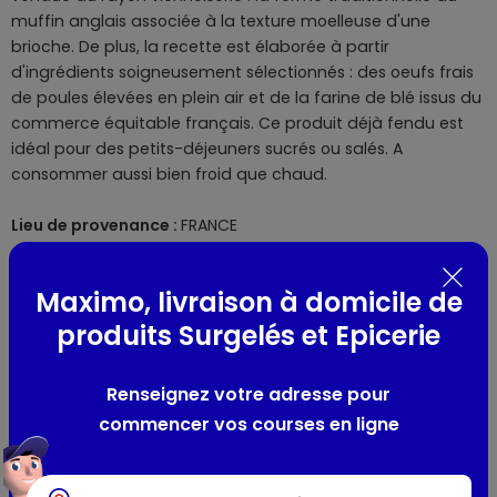
muffin anglais associée à la texture moelleuse d'une
brioche. De plus, la recette est élaborée à partir
d'ingrédients soigneusement sélectionnés : des oeufs frais
de poules élevées en plein air et de la farine de blé issus du
commerce équitable français. Ce produit déjà fendu est
idéal pour des petits-déjeuners sucrés ou salés. A
consommer aussi bien froid que chaud.
Lieu de provenance :
FRANCE
Composition / Ingrédients / Allergènes
Maximo, livraison à domicile de
produits Surgelés et Epicerie
Farine de BLÉ* 56%, OEUFS */** entiers frais 16.5%, sucre, huile
de colza, arôme naturel de vanille (contient alcool),
semoule de BLÉ dur, poudre de LAIT écrémé, GLUTEN DE BLÉ,
Renseignez votre adresse pour
levure, BEURRE, sel, levure désactivée, antioxydant : extrait
commencer vos courses en ligne
d'acérola. Traces éventuelles de soja, moutarde et sésame.
*Ingrédients issus du commerce équitable français.
**OEufs de poules élevées en plein air.