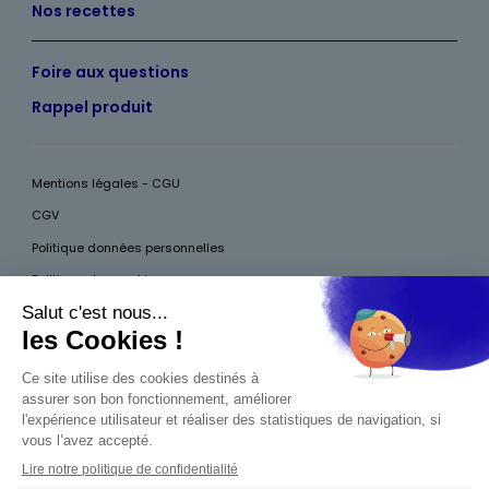
Nos recettes
Foire aux questions
Rappel produit
Mentions légales - CGU
CGV
Politique données personnelles
Politique des cookies
Accessibilité
Pour votre santé, mangez au moins cinq fruits et légumes par jour, plus
d’infos sur
www.mangerbouger.fr