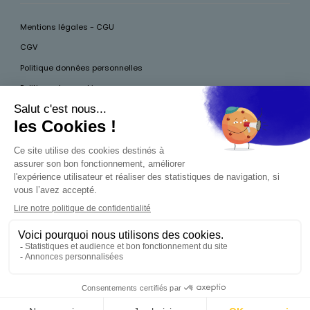
Mentions légales - CGU
CGV
Politique données personnelles
Politique des cookies
Accessibilité
Pour votre santé, mangez au moins cinq fruits et légumes par jour, plus
d’infos sur
www.mangerbouger.fr
Interdiction de vente de boissons alcooliques
aux mineurs de moins de 18 ans
La preuve de majorité de l'acheteur est exigée au
moment de la vente en ligne. CODE DE LA SANTÉ
PUBLIQUE, ART.L.3342-1 ET L.3353-3
0,00 €
Produit indisponible