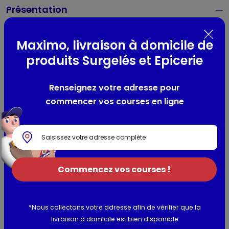
Présentation
pur porc qualité supérieure
6 parts
Maximo, livraison à domicile de
produits Surgelés et Epicerie
Composition / Ingrédients / Allergènes
Renseignez votre adresse pour
Chaudin fuseau estomac de porc, oignon, glace, sel,
commencer vos courses en ligne
épices, plantes aromatiques, arôme naturel de poivre,
acidifiant : E330, conservateur : E250. Enveloppe: Menu de
porc.
Utilisation et conservation
Commencez vos courses !
Valeurs nutritionnelles
Informations complémentaires
*Nous collectons votre adresse afin de vérifier que la
livraison à domicile est bien disponible