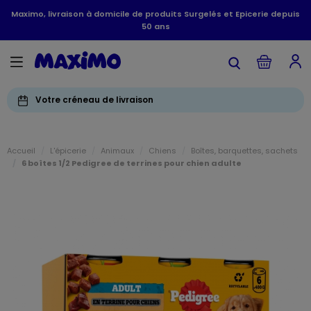
Maximo, livraison à domicile de produits Surgelés et Epicerie depuis
50 ans
Votre créneau de livraison
Accueil
L'épicerie
Animaux
Chiens
Boîtes, barquettes, sachets
6 boîtes 1/2 Pedigree de terrines pour chien adulte