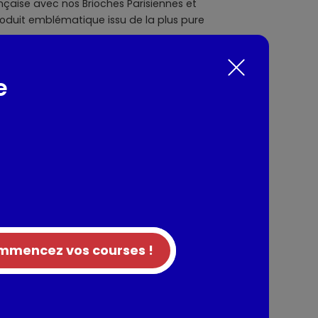
nçaise avec nos Brioches Parisiennes et
roduit emblématique issu de la plus pure
nts / Allergènes
e
er frais 11,5%, sucre, BEURRE pâtissier 10,5%,
ent alcool), poudre de LAIT entier,
de BLÉ, farine de SEIGLE malté toasté, farine de
désactivée, colorant (bêta-carotène).
 à coque
 équitable français Agri-Étique
mencez vos courses !
LUTEN CEREALES LAIT
tion