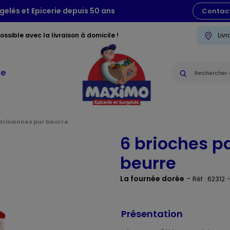
gelés et Epicerie depuis 50 ans
Contac
ssible avec la livraison à domicile !
Liv
ie
arisiennes pur beurre
6 brioches p
beurre
La fournée dorée
-
Réf : 62312
Présentation