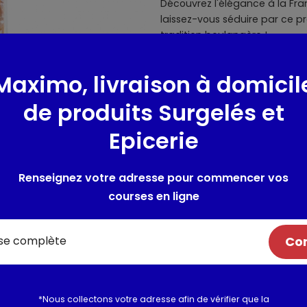
Découvrez l'élégance à la Fra
laissez-vous séduire par ce p
tradition boulangère !
Composition / Ingrédie
Maximo, livraison à domicil
Farine de BLÉ* 50%, OEUF enti
de produits Surgelés et
levure, arômes naturels (conti
Epicerie
sel, protéine de pois, GLUTEN 
riz, sirop de glucose, levure 
Traces éventuelles de : Fruits
Renseignez votre adresse pour commencer vos
courses en ligne
* Ingrédient issu du commerce
Com
Allergènes :
BLE OEUF BEURRE G
Utilisation et conserva
*Nous collectons votre adresse afin de vérifier que la