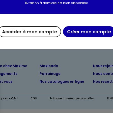
livraison à domicile est bien disponible
Valeurs nutritionnelles
Informations complém
Accéder à mon compte
Créer mon compte
ue chez Maximo
Maxicado
Nous rejoi
agements
Parrainage
Nous cont
et vous
Nos catalogues en ligne
Nos recet
égales - CGU
CGV
Politique données personnelles
Pol