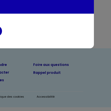
entaires
ndre
Foire aux questions
acter
Rappel produit
tes
itique des cookies
Accessibilité