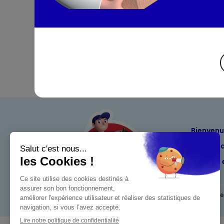
Bienven
Nos eng
Maximo 
Mentions l