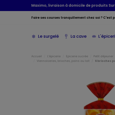
Maximo, livraison à domicile de produits Sur
Faire ses courses tranquillement chez soi ? C'est po
Le surgelé
La cave
L'épicer
Accueil
L'épicerie
Epicerie sucrée
Petit déjeuner
Viennoiseries, brioches, pains au lait
6 brioches p