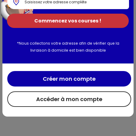
(farine de pois, piment doux), arôme naturel, ail, sel, persil,
poivre. Traces possibles de CRUSTACES, POISSON, SOJA,
OEUFS, SESAME, FRUITS A COQUES
Commencez vos courses !
Allergènes :
mollusques, gluten, lait, sulfites Traces
possibles de crustacés, poisson, soja, oeufs, sésame, fruits à
*Nous collectons votre adresse afin de vérifier que la
coques
livraison à domicile est bien disponible
Utilisation et conservation
Créer mon compte
Valeurs nutritionnelles
Accéder à mon compte
Informations complémentaires