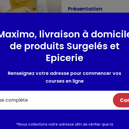
Présentation
Préparation à base de légume
Maximo, livraison à domicil
6 part
de produits Surgelés et
Composition / Ingrédie
Epicerie
Ingrédients : Choux-fleurs 59
préparation pour sauce blan
Renseignez votre adresse pour commencer vos
modifiée de pomme de terre 
LAIT écrémé en poudre, épice
courses en ligne
en poudre, arômes naturels, ép
de céleri, gluten, poissons, soj
Com
Allergènes :
Lait, oeuf
Utilisation et conserva
*Nous collectons votre adresse afin de vérifier que la