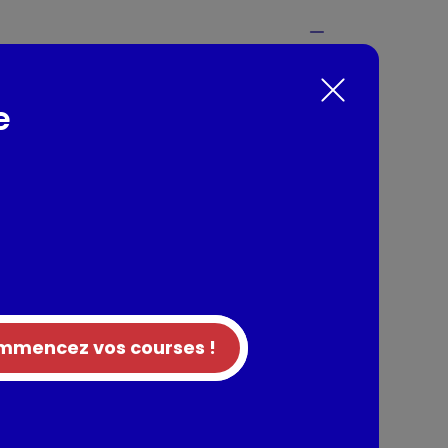
s, crème et fromage, cuite, surgelée
e
nts / Allergènes
%, eau, CRÈME 8%, jaune d'OEUF, EMMENTAL 5%,
che déshydratée (LACTOSÉRUM, fécule
et amidon modifié de manioc, LACTOSE, sel,
s), fécule de pomme de terre, blanc d'OEUF
aississants: E415 - E412, sel. Traces possibles
a.
mencez vos courses !
tion