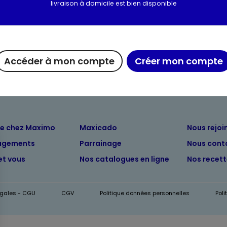
Valeurs nutritionnelles
livraison à domicile est bien disponible
Informations complém
Accéder à mon compte
Créer mon compte
ue chez Maximo
Maxicado
Nous rejoi
agements
Parrainage
Nous cont
et vous
Nos catalogues en ligne
Nos recet
égales - CGU
CGV
Politique données personnelles
Pol