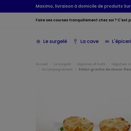
Maximo, livraison à domicile de produits Sur
Faire ses courses tranquillement chez soi ? C'est po
Le surgelé
La cave
L'épicer
Accueil
Le surgelé
Légumes et fruits
Légumes c
Accompagnement
6 Mini-gratins de choux-fle