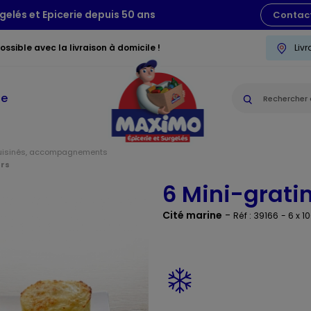
gelés et Epicerie depuis 50 ans
Contac
ssible avec la livraison à domicile !
Liv
ie
uisinés, accompagnements
urs
6 Mini-grati
Cité marine
-
Réf : 39166
- 6 x 