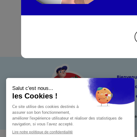
Bienven
Nos eng
Maximo 
Mentions l