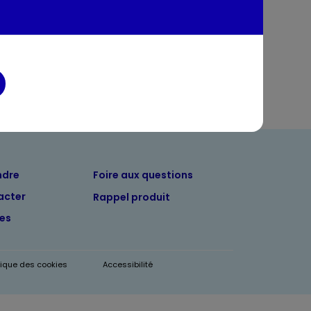
entaires
ndre
Foire aux questions
acter
Rappel produit
tes
itique des cookies
Accessibilité