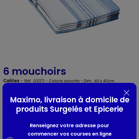
6 mouchoirs
Calitex
-
Réf : 03371
- Coloris assortis - Dim : 40 x 40cm
Maximo, livraison à domicile de
Présentation
produits Surgelés et Epicerie
100% coton. Repassage facile
Coloris assortis
Renseignez votre adresse pour
Dim : 40 x 40cm
commencer vos courses en ligne