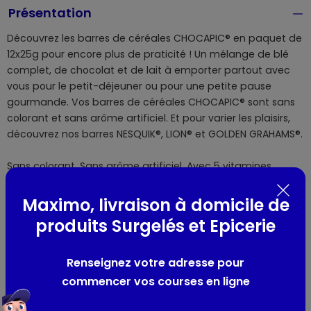
Présentation
Découvrez les barres de céréales CHOCAPIC® en paquet de
12x25g pour encore plus de praticité ! Un mélange de blé
complet, de chocolat et de lait à emporter partout avec
vous pour le petit-déjeuner ou pour une petite pause
gourmande. Vos barres de céréales CHOCAPIC® sont sans
colorant et sans arôme artificiel. Et pour varier les plaisirs,
découvrez nos barres NESQUIK®, LION® et GOLDEN GRAHAMS®.
Sans colorant, Sans arôme artificiel. Avec 5 vitamines,
calcium et fer.
Maximo, livraison à domicile de
produits Surgelés et Epicerie
Composition / Ingrédients / Allergènes
Ingrédients : farine de BLÉ complet 35.0 %, sirop de glucose,
Renseignez votre adresse pour
sirop de sucre inverti, chocolat en poudre 11.1 % (sucre,
commencer vos courses en ligne
cacao en poudre*), huiles végétales (Tournesol, coco,
karité), humectants : sirop de sorbitol, glycérol ; LAIT écrémé