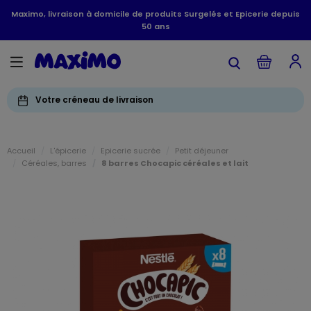
Maximo, livraison à domicile de produits Surgelés et Epicerie depuis
50 ans
Votre créneau de livraison
Accueil
L'épicerie
Epicerie sucrée
Petit déjeuner
Céréales, barres
8 barres Chocapic céréales et lait