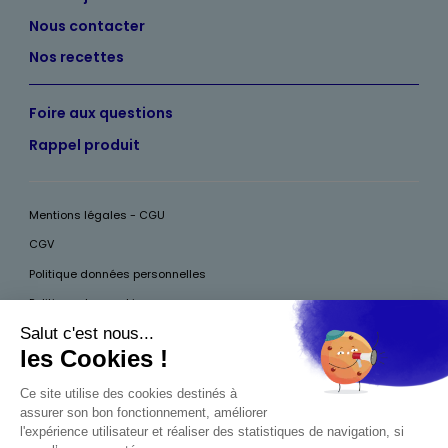
Nous contacter
Nos recettes
Foire aux questions
Rappel produit
Mentions légales - CGU
CGV
Politique données personnelles
Politique des cookies
Accessibilité
Pour votre santé, mangez au moins cinq fruits et légumes par jour, plus
d’infos sur
www.mangerbouger.fr