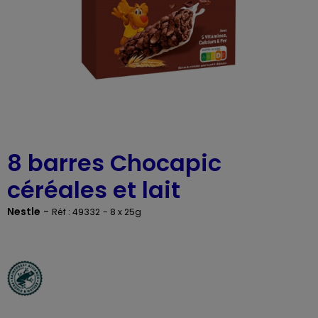
8 barres Chocapic
céréales et lait
Nestle
-
Réf : 49332
- 8 x 25g