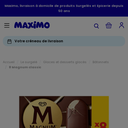
Maximo, livraison à domicile de produits Surgelés et Epicerie depuis
50 ans
Votre créneau de livraison
Accueil
Le surgelé
Glaces et desserts glacés
Bâtonnets
8 Magnum classic