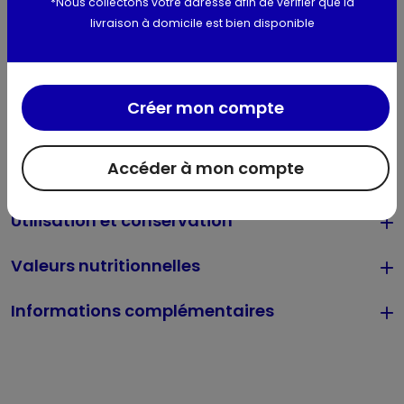
sirop de glucose-fructose, LAIT entier en poudre, LACTOSE
*Nous collectons votre adresse afin de vérifier que la
et protéines de LAIT, BEURRE concentré, émulsifiants (E471
livraison à domicile est bien disponible
(d'origine végétale), lécithines), stabilisants (gomme guar,
farine de graines de caroube, gomme Tara,
carraghénanes), gousses de vanille épuisées broyées,
arôme naturel de vanille¹ (dont LAIT), arôme naturel de
Créer mon compte
vanille, colorant (caroténoïdes). Peut contenir : amandes,
pistaches. Sans gluten. ¹Certifié Rainforest Alliance.
Accéder à mon compte
Allergènes :
Lait, Lactose
Utilisation et conservation
Valeurs nutritionnelles
Informations complémentaires