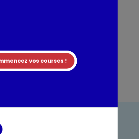
mencez vos courses !
ndre
Foire aux questions
acter
Rappel produit