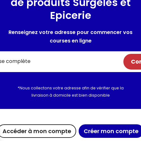
de produits Surgelés et
-
Epicerie
Renseignez votre adresse pour commencer vos
courses en ligne
Com
*Nous collectons votre adresse afin de vérifier que la
livraison à domicile est bien disponible
ue chez Maximo
Maxicado
Nous rejoi
Accéder à mon compte
Créer mon compte
agements
Parrainage
Nous cont