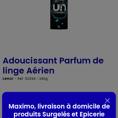
Adoucissant Parfum de
linge Aérien
Lenor
-
Réf : 52334
- 240g
Présentation
Maximo, livraison à domicile de
en perles
19 doses
produits Surgelés et Epicerie