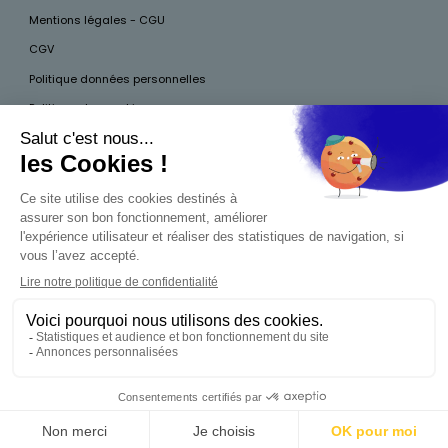
Mentions légales - CGU
CGV
Politique données personnelles
Politique des cookies
Accessibilité
Pour votre santé, mangez au moins cinq fruits et légumes par jour, plus
d’infos sur
www.mangerbouger.fr
Interdiction de vente de boissons alcooliques
aux mineurs de moins de 18 ans
La preuve de majorité de l'acheteur est exigée au
moment de la vente en ligne. CODE DE LA SANTÉ
PUBLIQUE, ART.L.3342-1 ET L.3353-3
0,00 €
Produit indisponible