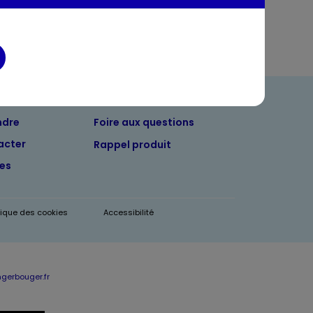
ndre
Foire aux questions
acter
Rappel produit
tes
itique des cookies
Accessibilité
erbouger.fr