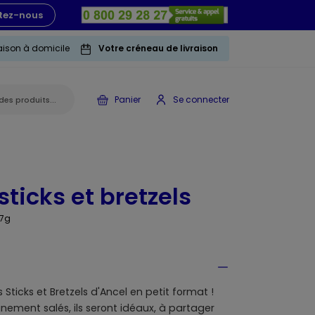
tez-nous
raison à domicile
Votre créneau de livraison
Panier
Se connecter
ticks et bretzels
37g
Sticks et Bretzels d'Ancel en petit format !
finement salés, ils seront idéaux, à partager