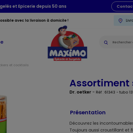
gelés et Epicerie depuis 50 ans
Contac
ssible avec la livraison à domicile !
Liv
ie
kers et cocktails
Assortiment s
Dr. oetker
-
Réf : 61343
- tubo 1
Présentation
Découvrez les incontournables 
Toujours aussi croustillant et 