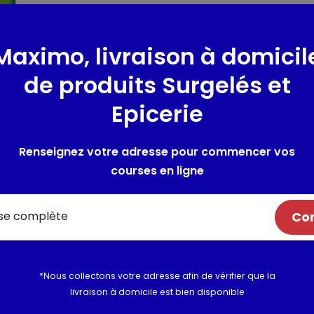
seul ou en petit commité.
Lieu de provenance :
France
Maximo, livraison à domicil
Ingrédients sans conservateur
10% de matières grasses)
de produits Surgelés et
Epicerie
Composition / Ingrédie
Ingrédients : biscuits salés: fa
Renseignez votre adresse pour commencer vos
tournesol, sel, levure, correc
courses en ligne
éventuelles de LAIT.
Allergènes :
GLUTEN : Farine de
Com
Utilisation et conserva
Valeurs nutritionnelles
*Nous collectons votre adresse afin de vérifier que la
livraison à domicile est bien disponible
Informations complém