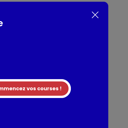
e
 ni colorant Un produit peu gras (moins de
nts / Allergènes
rine de BLE, extrait de malt d'ORGE, huile de
teur d'acidité (hydroxyde de sodium). traces
 BLE, extrait de malt d'ORGE
mencez vos courses !
tion
entaires