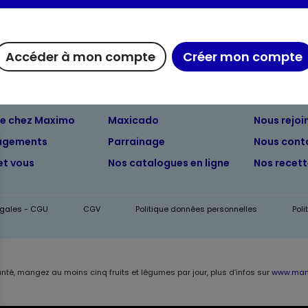
Accéder à mon compte
Créer mon compte
ue chez Maximo
Maxicado
Nous rejoi
agements
Parrainage
Nous cont
et vous
Nos catalogues en ligne
Nos recet
égales - CGU
CGV
Politique données personnelles
Pol
anté, mangez au moins cinq fruits et légumes par jour, plus d’infos sur
www.mang