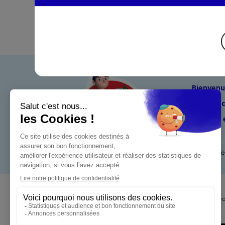
Bienven
Nos eng
Maximo 
Mentions l
Pour votre s