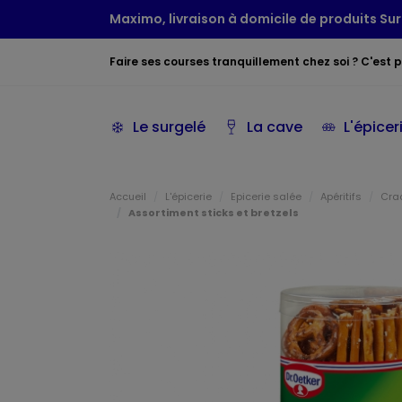
Maximo, livraison à domicile de produits Sur
Faire ses courses tranquillement chez soi ? C'est po
Le surgelé
La cave
L'épicer
Accueil
L'épicerie
Epicerie salée
Apéritifs
Crac
Assortiment sticks et bretzels