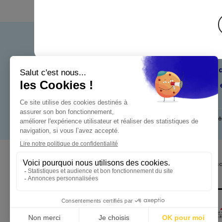
Bienven
Nos eng
Maximo 
Mentions l
Pour votre s