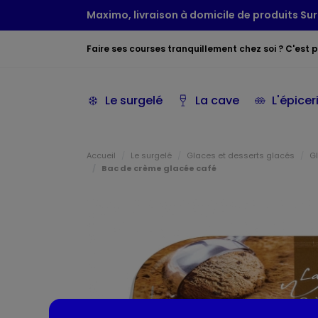
Maximo, livraison à domicile de produits Sur
Faire ses courses tranquillement chez soi ? C'est po
Le surgelé
La cave
L'épicer
Accueil
Le surgelé
Glaces et desserts glacés
G
Bac de crème glacée café