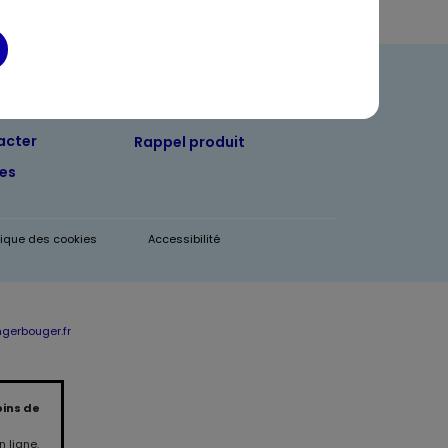
ndre
Foire aux questions
acter
Rappel produit
tes
itique des cookies
Accessibilité
erbouger.fr
oins de
 ligne.