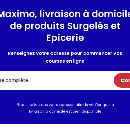
Présentation
Maximo, livraison à domicil
crème glacée café avec des g
de produits Surgelés et
Epicerie
Composition / Ingrédie
Eau, crème fraiche (LAIT), sucr
Renseignez votre adresse pour commencer vos
glucose, café en poudre (1,3%
courses en ligne
cacao, émulsifiant : E471, arôm
caroube - gomme guar et car
de vanille. Peut contenir des 
Com
Utilisation et conserva
*Nous collectons votre adresse afin de vérifier que la
Valeurs nutritionnelles
livraison à domicile est bien disponible