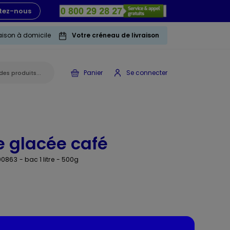
tez-nous
raison à domicile
Votre créneau de livraison
Panier
Se connecter
 glacée café
 00863
- bac 1 litre - 500g