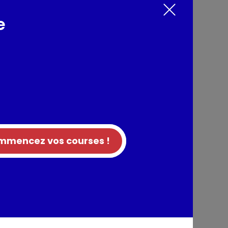
e
rains de café liquorés
nts / Allergènes
e, lactose (LAIT) et protéines de LAIT, sirop de
), pâte de cacao, colorant : E150a, beurre de
e naturel, stabilisants : farine de graines de
raghénanes, extrait de café, arôme naturel
traces de fruits à coque.
mencez vos courses !
tion