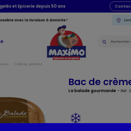
gelés et Epicerie depuis 50 ans
Contac
ssible avec la livraison à domicile !
Liv
ie
laces
Crèmes glacées
Bac de crème
La balade gourmande
-
Réf :