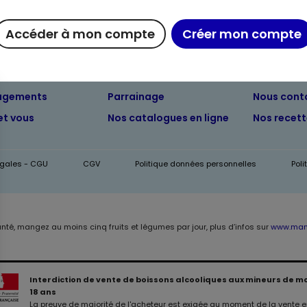
Accéder à mon compte
Créer mon compte
ue chez Maximo
Maxicado
Nous rejoi
agements
Parrainage
Nous cont
et vous
Nos catalogues en ligne
Nos recet
égales - CGU
CGV
Politique données personnelles
Pol
anté, mangez au moins cinq fruits et légumes par jour, plus d’infos sur
www.mang
Interdiction de vente de boissons alcooliques aux mineurs de m
18 ans
La preuve de majorité de l'acheteur est exigée au moment de la vente en