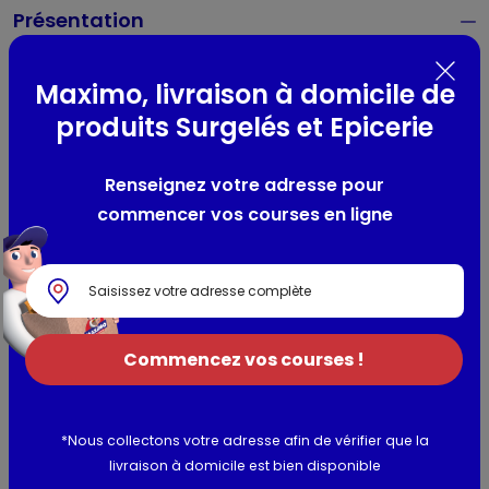
Présentation
Bain de bouche quotidien bio, à la menthe naturelle.99% du
total des ingrédients est d'origine naturelle Sans alcool
Maximo, livraison à domicile de
produits Surgelés et Epicerie
Composition / Ingrédients / Allergènes
Renseignez votre adresse pour
Aqua · Mentha Piperita Leaf Water · Sorbitol · Xylitol · Aloe
commencer vos courses en ligne
Barbadensis · Leaf Juice · Sodium Citrate · Levulinic Acid ·
Aroma · Chamomilla Recutita Flower Leaf Stem Water* ·
Sodium Benzoate · Sodium Levulinate · Glycerin · Citric Acid ·
Potassium Sorbate · Sodium Anisate · Stevia Rebaudiana
Extract · Lactic Acid
Commencez vos courses !
Utilisation et conservation
Informations complémentaires
*Nous collectons votre adresse afin de vérifier que la
livraison à domicile est bien disponible