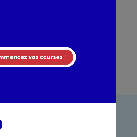
entaires
mencez vos courses !
ndre
Foire aux questions
acter
Rappel produit
tes