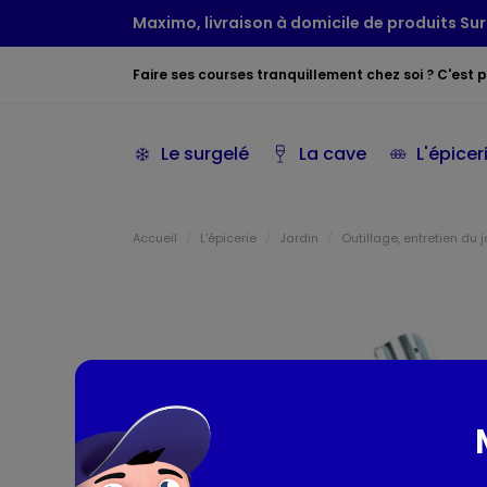
Maximo, livraison à domicile de produits Sur
Faire ses courses tranquillement chez soi ? C'est po
Le surgelé
La cave
L'épicer
Accueil
L'épicerie
Jardin
Outillage, entretien du 