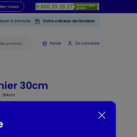
tez-nous
raison à domicile
Votre créneau de livraison
Panier
Se connecter
nier 30cm
 : 154cm
e