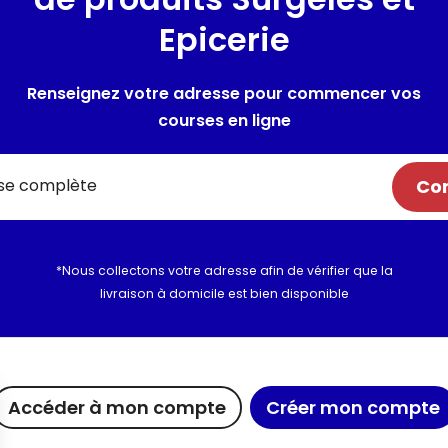
Epicerie
Informations complém
Renseignez votre adresse pour commencer vos
courses en ligne
Com
*Nous collectons votre adresse afin de vérifier que la
livraison à domicile est bien disponible
ue chez Maximo
Maxicado
Nous rejoi
Accéder à mon compte
Créer mon compte
agements
Parrainage
Nous cont
et vous
Nos catalogues en ligne
Nos recet