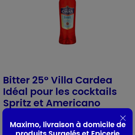
Bitter 25° Villa Cardea
Idéal pour les cocktails
Spritz et Americano
Villa cardea
-
Réf : 62727
- 1L
Maximo, livraison à domicile de
produits Surgelés et Epicerie
Présentation