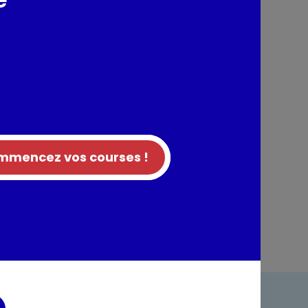
nts / Allergènes
tion
mencez vos courses !
entaires