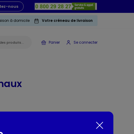
tez-nous
raison à domicile
Votre créneau de livraison
Panier
Se connecter
imaux
EONS
e