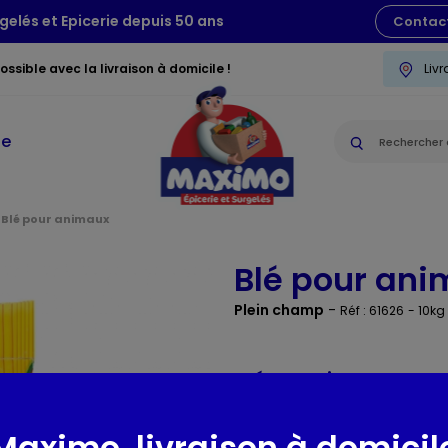
gelés et Epicerie depuis 50 ans
Contac
ssible avec la livraison à domicile !
Liv
ie
Blé pour animaux
Blé pour an
Plein champ
-
Réf : 61626
- 10kg
Présentation
MELANGE DE GRAINES POUR PIG
Maximo, livraison à domicil