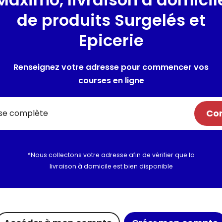
Lieu de provenance :
France
de produits Surgelés et
Epicerie
Composition / Ingrédie
ble
Renseignez votre adresse pour commencer vos
courses en ligne
Utilisation et conserva
Valeurs nutritionnelles
Com
Informations complém
*Nous collectons votre adresse afin de vérifier que la
livraison à domicile est bien disponible